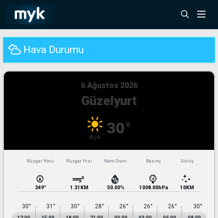
Hava Durumu
6 Ağustos 2026
Güzelyurt
30°
Açık
Rüzgar Yönü
Rüzgar Hızı
Nem Oranı
Basınç
30°
31°
30°
28°
26°
26°
26°
30°
12:00
15:00
18:00
21:00
00:00
03:00
06:00
09:00