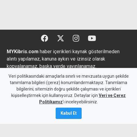
MYKibris.com
haber içerikleri kaynak gösterilmeden
alıntı yapılamaz, kanuna aykırı ve izinsiz olarak
kopyalanamaz, başka yerde yayınlanamaz.
Veri politikasındaki amaçlarla sınırlı ve mevzuata uygun şekilde
tanımlama bilgileri (çerez) konumlandırmaktayız. Tanımlama
bilgilerini; sitemizin doğru şekilde çalışması ve içerikleri
Copyright 2026 MYK Yayıncılık Limited’e aittir.
kişiselleştirmek için kullanıyoruz. Detaylar için
Veri ve Çerez
Politikamız
'ı inceleyebilirsiniz.
Künye
Bize Ulaşın
Kabul Et