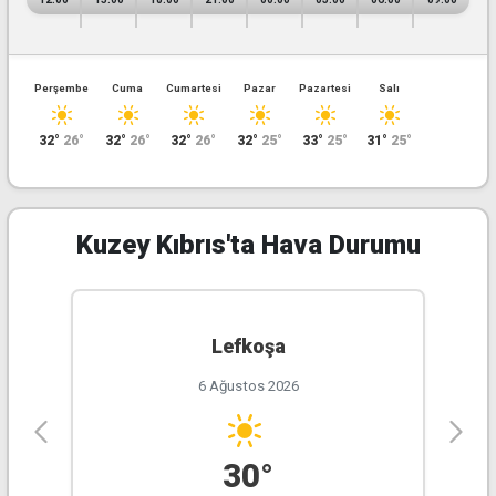
349°
1.31KM
50.00%
1008.00hPa
Kuzey Kıbrıs'ta Hava Durumu
Lefkoşa
6 Ağustos 2026
30°
Perşembe
Cuma
Cumartesi
Pazar