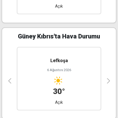
Açık
32°
26°
32°
26°
32°
26°
32°
25°
Güney Kıbrıs'ta Hava Durumu
Lefkoşa
6 Ağustos 2026
30°
Açık