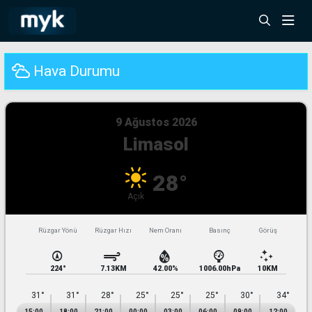
Hava Durumu
9 Ağustos 2026
Limasol
28°
Açık
Rüzgar Yönü
Rüzgar Hızı
Nem Oranı
Basınç
31°
31°
28°
25°
25°
25°
30°
34°
15:00
18:00
21:00
00:00
03:00
06:00
09:00
12:00