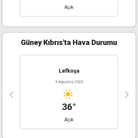
Açık
35°
25°
34°
24°
32°
25°
34°
26°
Güney Kıbrıs'ta Hava Durumu
Lefkoşa
9 Ağustos 2026
36°
Açık