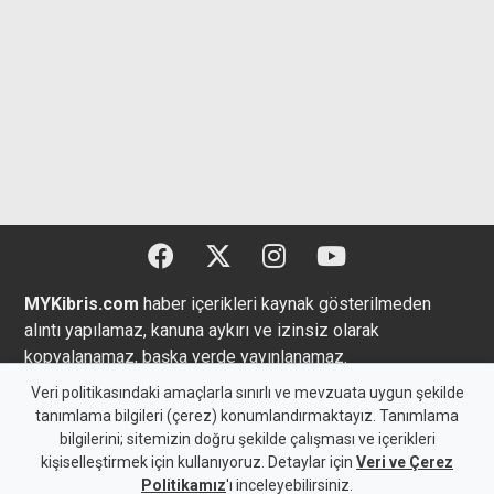
MYKibris.com
haber içerikleri kaynak gösterilmeden
alıntı yapılamaz, kanuna aykırı ve izinsiz olarak
kopyalanamaz, başka yerde yayınlanamaz.
Veri politikasındaki amaçlarla sınırlı ve mevzuata uygun şekilde
tanımlama bilgileri (çerez) konumlandırmaktayız. Tanımlama
bilgilerini; sitemizin doğru şekilde çalışması ve içerikleri
Copyright 2026 MYK Yayıncılık Limited’e aittir.
kişiselleştirmek için kullanıyoruz. Detaylar için
Veri ve Çerez
Politikamız
'ı inceleyebilirsiniz.
Künye
Bize Ulaşın