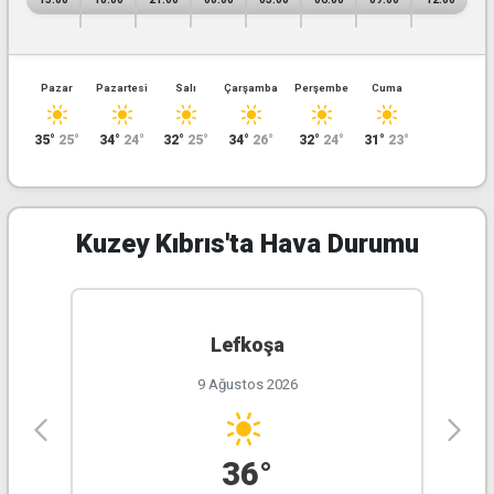
224°
7.13KM
42.00%
1006.00hPa
Kuzey Kıbrıs'ta Hava Durumu
Lefkoşa
9 Ağustos 2026
36°
Pazar
Pazartesi
Salı
Çarşamba