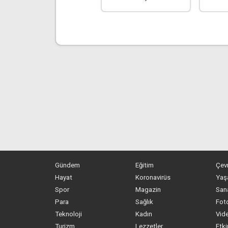
Gündem
Eğitim
Çev
Hayat
Koronavirüs
Yaş
Spor
Magazin
San
Para
Sağlık
Foto
Teknoloji
Kadın
Vide
Turizm
Lezzetler
Etki