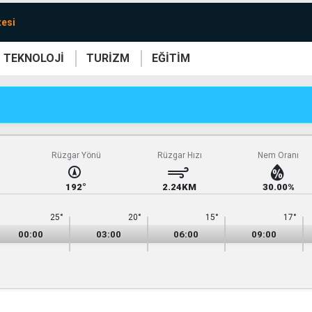
tesi
TEKNOLOJİ
TURİZM
EĞİTİM
re
Yaşam
Sanat
Etkinlik
Rüzgar Yönü
Rüzgar Hızı
Nem Oranı
192°
2.24KM
30.00%
25°
20°
15°
17°
00:00
03:00
06:00
09:00