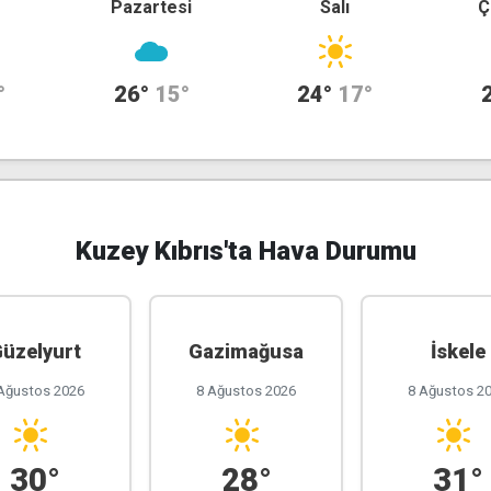
Pazartesi
Salı
Ç
°
26°
15°
24°
17°
Kuzey Kıbrıs'ta Hava Durumu
üzelyurt
Gazimağusa
İskele
Ağustos 2026
8 Ağustos 2026
8 Ağustos 2
30°
28°
31°