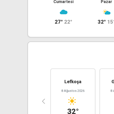
Cumartesi
Pazar
27°
22°
32°
15
Girne
Lefkoşa
G
8 Ağustos 2026
8 Ağustos 2026
8 
27°
32°