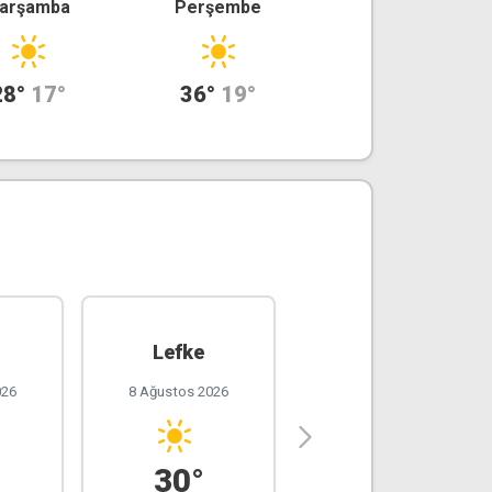
arşamba
Perşembe
28°
17°
36°
19°
Lefke
Girne
026
8 Ağustos 2026
8 Ağustos 2026
30°
27°