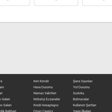
re
Kim Kimdir
Şans Oyunları
am
Hava Durumu
Yol Durumu
at
Namaz Vakitleri
Sudoku
 Galeri
Nöbetçi Eczaneler
Bulmacalar
o Galeri
Kredi Hesaplayıcı
Kullanım Şartları
nlik Rehberi
Döviz Çevirici
Yayın İlkeleri