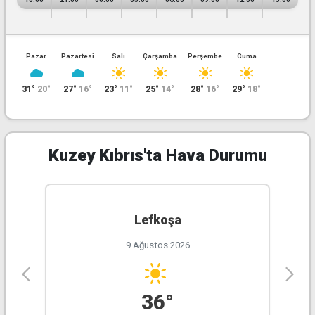
187°
4.02KM
34.00%
1013.00hPa
Kuzey Kıbrıs'ta Hava Durumu
Lefkoşa
9 Ağustos 2026
36°
Pazar
Pazartesi
Salı
Çarşamba