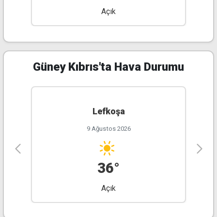
Açık
31°
20°
27°
16°
23°
11°
25°
14°
Güney Kıbrıs'ta Hava Durumu
Lefkoşa
9 Ağustos 2026
36°
Açık