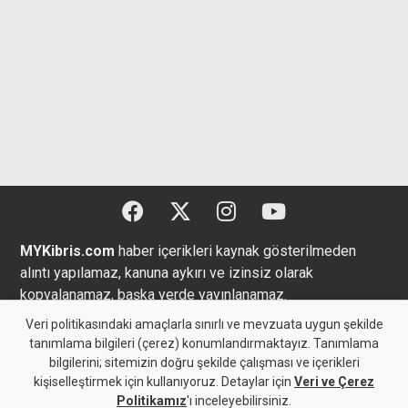
MYKibris.com
haber içerikleri kaynak gösterilmeden
alıntı yapılamaz, kanuna aykırı ve izinsiz olarak
kopyalanamaz, başka yerde yayınlanamaz.
Veri politikasındaki amaçlarla sınırlı ve mevzuata uygun şekilde
tanımlama bilgileri (çerez) konumlandırmaktayız. Tanımlama
bilgilerini; sitemizin doğru şekilde çalışması ve içerikleri
Copyright 2026 MYK Yayıncılık Limited’e aittir.
kişiselleştirmek için kullanıyoruz. Detaylar için
Veri ve Çerez
Politikamız
'ı inceleyebilirsiniz.
Künye
Bize Ulaşın