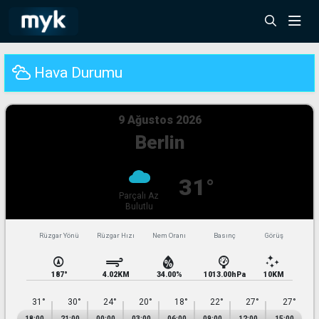
Hava Durumu
9 Ağustos 2026
Berlin
31°
Parçalı Az
Bulutlu
Rüzgar Yönü
Rüzgar Hızı
Nem Oranı
Basınç
31°
30°
24°
20°
18°
22°
27°
27°
18:00
21:00
00:00
03:00
06:00
09:00
12:00
15:00