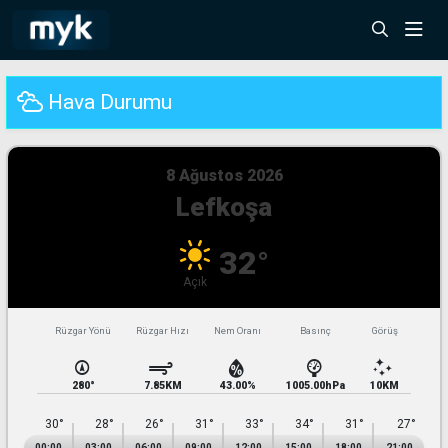
Hava Durumu
8 Ağustos 2026
Lefkoşa
32°
Açık
Rüzgar Yönü
Rüzgar Hızı
Nem Oranı
Basınç
30°
28°
26°
31°
33°
34°
31°
27°
00:00
03:00
06:00
09:00
12:00
15:00
18:00
21:00