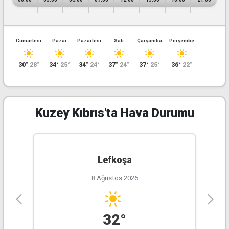
280°
7.85KM
43.00%
1005.00hPa
Kuzey Kıbrıs'ta Hava Durumu
Lefkoşa
8 Ağustos 2026
32°
Cumartesi
Pazar
Pazartesi
Salı