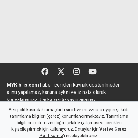
MYKibris.com
haber içerikleri kaynak gösterilmeden
alıntı yapılamaz, kanuna aykırı ve izinsiz olarak
kopyalanamaz, başka yerde yayınlanamaz.
Veri politikasındaki amaçlarla sınırlı ve mevzuata uygun şekilde
tanımlama bilgileri (çerez) konumlandırmaktayız. Tanımlama
bilgilerini; sitemizin doğru şekilde çalışması ve içerikleri
Copyright 2026 MYK Yayıncılık Limited’e aittir.
kişiselleştirmek için kullanıyoruz. Detaylar için
Veri ve Çerez
Politikamız
'ı inceleyebilirsiniz.
Künye
Bize Ulaşın