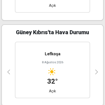
Açık
30°
28°
34°
25°
34°
24°
37°
24°
Güney Kıbrıs'ta Hava Durumu
Lefkoşa
8 Ağustos 2026
32°
Açık