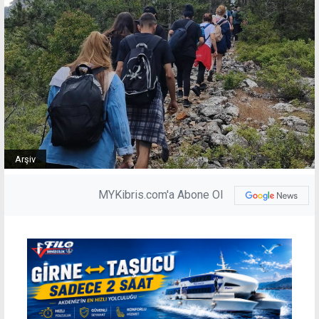
Arşiv
MYKibris.com'a Abone Ol