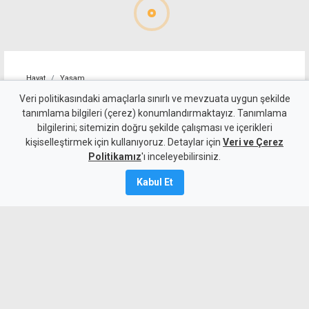
Hayat
Yaşam
Zamna bu sonbaharda Kuzey
Veri politikasındaki amaçlarla sınırlı ve mevzuata uygun şekilde
tanımlama bilgileri (çerez) konumlandırmaktayız. Tanımlama
Kıbrıs'a geri dönüyor: Adres
bilgilerini; sitemizin doğru şekilde çalışması ve içerikleri
kişiselleştirmek için kullanıyoruz. Detaylar için
bu kez Lefkoşa Surlariçi
Veri ve Çerez
Politikamız
'ı inceleyebilirsiniz.
6 Ağustos 2026
Kabul Et
Güncelleme:
6 Ağustos
2026
A
A
Dünyaca ünlü elektronik müzik festivali
Zamna, 10 Ekim 2026’da Lefkoşa
Surlariçi’nde ikinci kez KKTC’de