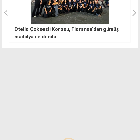
Otello Çoksesli Korosu, Floransa'dan gümüş
B
madalya ile döndü
yı