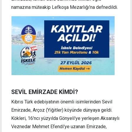
namazına müteakip Lefkoşa Mezarlığı’na defnedildi.
SEVİL EMİRZADE KİMDİ?
Kıbrıs Türk edebiyatının önemli isimlerinden Sevil
Emirzade, Arçoz (Yiğitler) köyünde dünyaya geldi.
Kökleri, 16'ncı yüzyılda Gönyeli'ye yerleşen Aksaraylı
Veznedar Mehmet Efendi'ye uzanan Emirzade,