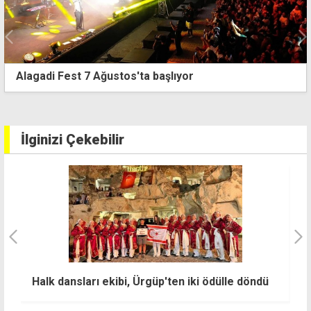
TOCEK'ten kadına yönelik şiddete karşı etkin
mücadele çağrısı
İlginizi Çekebilir
Dünyaca ünlü Afro Melodic House ikilisi
lle döndü
Savage & SHē ilk kez La Nouba sahnesinde