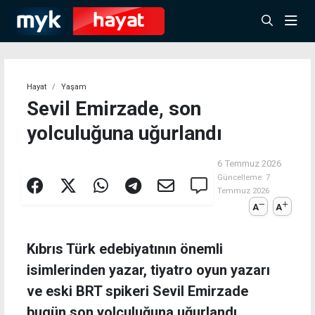
Hayat
Yaşam
Sevil Emirzade, son
yolculuğuna uğurlandı
6 Temmuz 2026
Güncelleme:
7
Temmuz 2026
A
A
Kıbrıs Türk edebiyatının önemli
isimlerinden yazar, tiyatro oyun yazarı
ve eski BRT spikeri Sevil Emirzade
bugün son yolculuğuna uğurlandı.