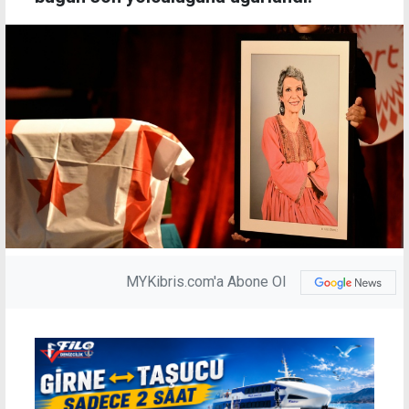
MYKibris.com'a Abone Ol