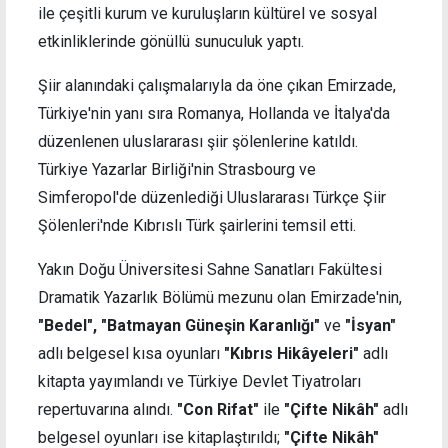
ile çeşitli kurum ve kuruluşların kültürel ve sosyal
etkinliklerinde gönüllü sunuculuk yaptı.
Şiir alanındaki çalışmalarıyla da öne çıkan Emirzade,
Türkiye'nin yanı sıra Romanya, Hollanda ve İtalya'da
düzenlenen uluslararası şiir şölenlerine katıldı.
Türkiye Yazarlar Birliği'nin Strasbourg ve
Simferopol'de düzenlediği Uluslararası Türkçe Şiir
Şölenleri'nde Kıbrıslı Türk şairlerini temsil etti.
Yakın Doğu Üniversitesi Sahne Sanatları Fakültesi
Dramatik Yazarlık Bölümü mezunu olan Emirzade'nin,
"Bedel", "Batmayan Güneşin Karanlığı"
ve
"İsyan"
adlı belgesel kısa oyunları
"Kıbrıs Hikâyeleri"
adlı
kitapta yayımlandı ve Türkiye Devlet Tiyatroları
repertuvarına alındı.
"Con Rifat"
ile
"Çifte Nikâh"
adlı
belgesel oyunları ise kitaplaştırıldı;
"Çifte Nikâh"