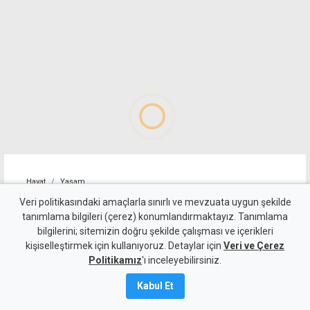
Hayat
Yaşam
Alagadi Fest'te ilk gece
Veri politikasındaki amaçlarla sınırlı ve mevzuata uygun şekilde
tanımlama bilgileri (çerez) konumlandırmaktayız. Tanımlama
kortej, dans ve ateş
bilgilerini; sitemizin doğru şekilde çalışması ve içerikleri
kişiselleştirmek için kullanıyoruz. Detaylar için
gösterileriyle başladı
Veri ve Çerez
Politikamız
'ı inceleyebilirsiniz.
7 Ağustos 2026
Kabul Et
Güncelleme:
8 Ağustos
2026