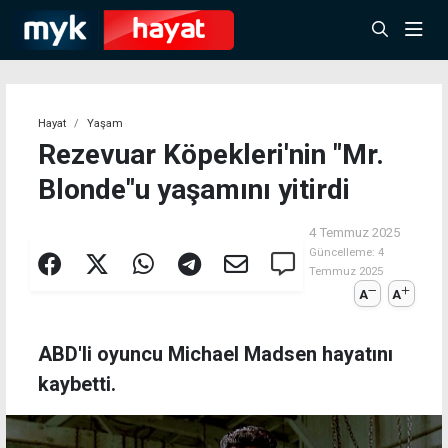
Hayat
Yaşam
Rezevuar Köpekleri'nin "Mr.
Blonde"u yaşamını yitirdi
4 Temmuz 2025
Güncelleme:
4
Temmuz 2025
A
A
ABD'li oyuncu Michael Madsen hayatını
kaybetti.