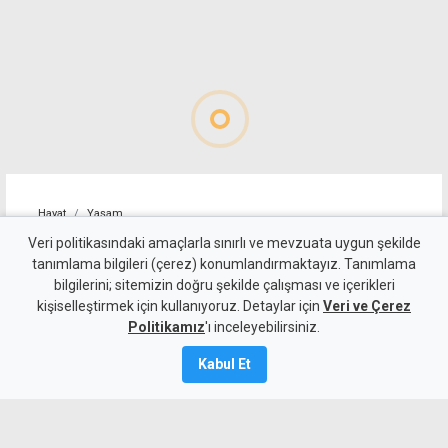
Hayat
Yaşam
Alagadi Fest'te ilk gece
Veri politikasındaki amaçlarla sınırlı ve mevzuata uygun şekilde
tanımlama bilgileri (çerez) konumlandırmaktayız. Tanımlama
kortej, dans ve ateş
bilgilerini; sitemizin doğru şekilde çalışması ve içerikleri
kişiselleştirmek için kullanıyoruz. Detaylar için
gösterileriyle başladı
Veri ve Çerez
Politikamız
'ı inceleyebilirsiniz.
7 Ağustos 2026
Kabul Et
Güncelleme:
8 Ağustos
2026
A
A