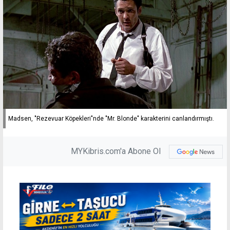
Madsen, "Rezevuar Köpekleri"nde "Mr. Blonde" karakterini canlandırmıştı.
MYKibris.com'a Abone Ol