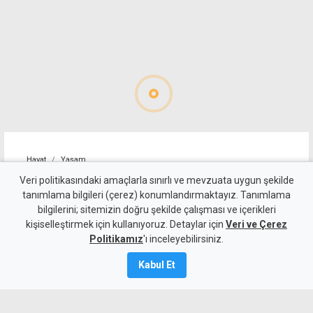
Hayat
Yaşam
Cansever tedavi gördüğü
Veri politikasındaki amaçlarla sınırlı ve mevzuata uygun şekilde
tanımlama bilgileri (çerez) konumlandırmaktayız. Tanımlama
hastanede hayatını kaybetti
bilgilerini; sitemizin doğru şekilde çalışması ve içerikleri
kişiselleştirmek için kullanıyoruz. Detaylar için
Veri ve Çerez
8 Ağustos 2026
Politikamız
'ı inceleyebilirsiniz.
A
A
Kabul Et
Bir süredir lösemi tedavisi gören