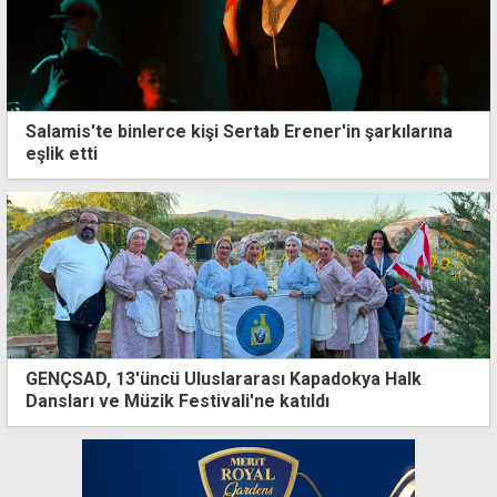
Salamis'te binlerce kişi Sertab Erener'in şarkılarına
eşlik etti
GENÇSAD, 13'üncü Uluslararası Kapadokya Halk
Dansları ve Müzik Festivali'ne katıldı