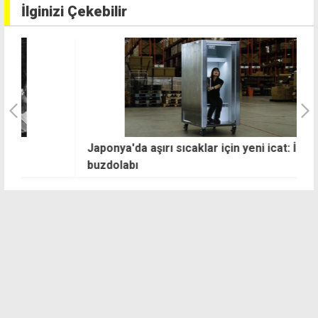
İlginizi Çekebilir
Japonya'da aşırı sıcaklar için yeni icat: İnsan
B
buzdolabı
b