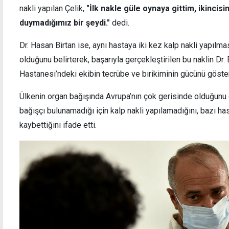
nakli yapılan Çelik,
"İlk nakle güle oynaya gittim, ikinci
duymadığımız bir şeydi."
dedi.
Dr. Hasan Birtan ise, aynı hastaya iki kez kalp nakli yapılmas
Leman Cankat'ın "Yüzleşme" seramik
Telsi
olduğunu belirterek, başarıyla gerçekleştirilen bu naklin Dr
sergisi Ercan'da sanatseverlerle buluştu
klibi 
Hastanesi’ndeki ekibin tecrübe ve birikiminin gücünü göster
Ülkenin organ bağışında Avrupa’nın çok gerisinde olduğunu da
bağışçı bulunamadığı için kalp nakli yapılamadığını, bazı has
kaybettiğini ifade etti.