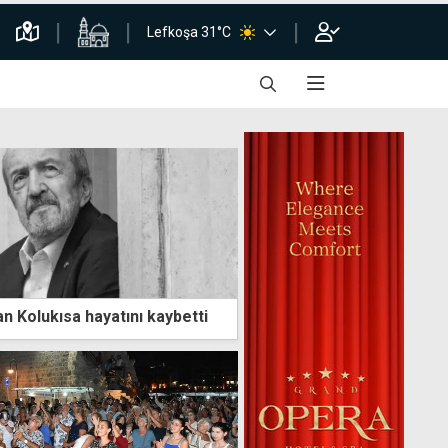
Lefkoşa 31°C
n Kolukısa hayatını kaybetti