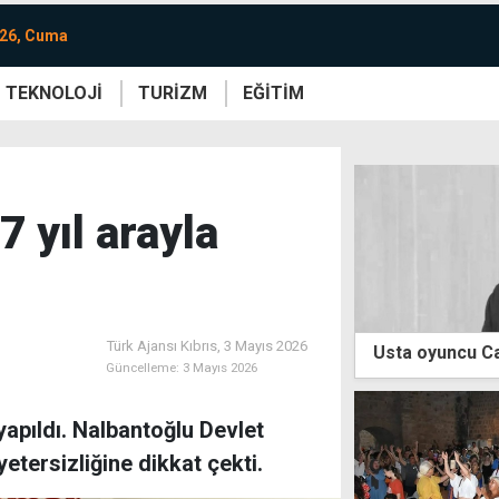
026, Cuma
TEKNOLOJİ
TURİZM
EĞİTİM
re
Yaşam
Sanat
Etkinlik
 yıl arayla
Türk Ajansı Kıbrıs,
3 Mayıs 2026
Usta oyuncu Ca
Güncelleme:
3 Mayıs 2026
yapıldı. Nalbantoğlu Devlet
etersizliğine dikkat çekti.