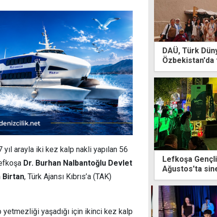
DAÜ, Türk Düny
Özbekistan'da t
ıl arayla iki kez kalp nakli yapılan 56
Lefkoşa Gençlik
Lefkoşa
Dr. Burhan Nalbantoğlu Devlet
Ağustos'ta si
 Birtan
, Türk Ajansı Kıbrıs’a (TAK)
p yetmezliği yaşadığı için ikinci kez kalp