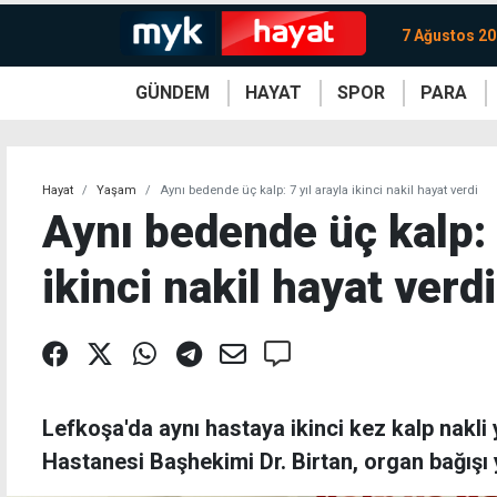
7 Ağustos 2
GÜNDEM
HAYAT
SPOR
PARA
KKTC
Magazin
KKTC
Ekonomi
Türkiye
Türkiye
Kripto
Sağlık
Güney
Avrupa
Döviz
Kadın
Dünya
Dünya
Borsa
Lezzetler
Çev
Hayat
Yaşam
Aynı bedende üç kalp: 7 yıl arayla ikinci nakil hayat verdi
Aynı bedende üç kalp: 7
ikinci nakil hayat verdi
Lefkoşa'da aynı hastaya ikinci kez kalp nakli 
Hastanesi Başhekimi Dr. Birtan, organ bağışı y