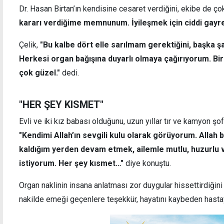
Dr. Hasan Birtan’ın kendisine cesaret verdiğini, ekibe de ç
kararı verdiğime memnunum. İyileşmek için ciddi gayre
Çelik,
"Bu kalbe dört elle sarılmam gerektiğini, başka ş
Herkesi organ bağışına duyarlı olmaya çağırıyorum. Bi
çok güzel."
dedi.
"HER ŞEY KISMET"
Evli ve iki kız babası olduğunu, uzun yıllar tır ve kamyon şo
"Kendimi Allah’ın sevgili kulu olarak görüyorum. Allah 
kaldığım yerden devam etmek, ailemle mutlu, huzurlu v
istiyorum. Her şey kısmet…"
diye konuştu.
Organ naklinin insana anlatması zor duygular hissettirdiğini 
nakilde emeği geçenlere teşekkür, hayatını kaybeden hastay