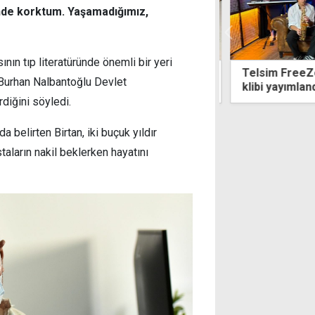
sinde korktum. Yaşamadığımız,
ının tıp literatüründe önemli bir yeri
m FreeZone'un galibi Levent College'in
2'nci İncirli M
. Burhan Nalbantoğlu Devlet
yayımlandı
tamamlandı
diğini söyledi.
 belirten Birtan, iki buçuk yıldır
taların nakil beklerken hayatını