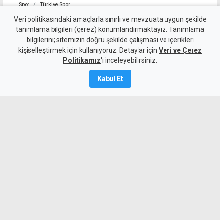
Spor
Türkiye Spor
Toprak Razgatlıoğlu,
Veri politikasındaki amaçlarla sınırlı ve mevzuata uygun şekilde
tanımlama bilgileri (çerez) konumlandırmaktayız. Tanımlama
MotoGP Büyük Britanya
bilgilerini; sitemizin doğru şekilde çalışması ve içerikleri
kişiselleştirmek için kullanıyoruz. Detaylar için
sprint yarışını 20'nci sırada
Veri ve Çerez
Politikamız
'ı inceleyebilirsiniz.
tamamladı
Kabul Et
8 Ağustos 2026
Güncelleme:
8 Ağustos
2026
A
A
Türkiye'de milli motosikletçi Toprak
Razgatlıoğlu, MotoGP Dünya
Şampiyonası'nın 12'nci ayağı Büyük
Britanya Grand Prix'sinin Silverstone
Pisti'nde koşulan sprint yarışını 20'nci