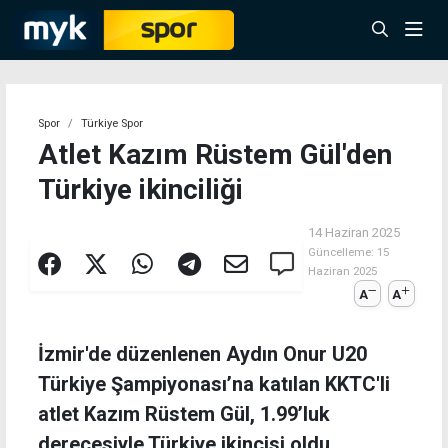
Spor
Türkiye Spor
Atlet Kazım Rüstem Gül'den
Türkiye ikinciliği
14 Haziran 2025
Güncelleme:
15
Haziran 2025
A
A
İzmir'de düzenlenen Aydın Onur U20
Türkiye Şampiyonası’na katılan KKTC'li
atlet Kazım Rüstem Gül, 1.99’luk
derecesiyle Türkiye ikincisi oldu.