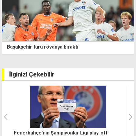
Başakşehir turu rövanşa bıraktı
İlginizi Çekebilir
Bursaspor taraftarı șov yaptı: Bir hazırlık
İ