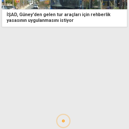
"Turizm iyi gitmiyor" eleştirilerine yanıt: Arıklı otel
yer bulamadı, torpille rezervasyon yaptı