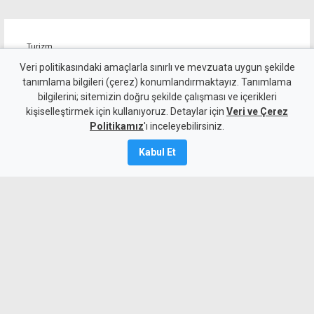
Turizm
İŞAD, Güney'den gelen tur
Veri politikasındaki amaçlarla sınırlı ve mevzuata uygun şekilde
tanımlama bilgileri (çerez) konumlandırmaktayız. Tanımlama
araçları için rehberlik
bilgilerini; sitemizin doğru şekilde çalışması ve içerikleri
kişiselleştirmek için kullanıyoruz. Detaylar için
yasasının uygulanmasını
Veri ve Çerez
Politikamız
'ı inceleyebilirsiniz.
istiyor
Kabul Et
4 Ağustos 2026
Güncelleme:
4 Ağustos
2026
A
A
İnsanları Derneği Güney Kıbrıs'tan
turistik amaçla KKTC'ye giriş yapan tur
araçlarında Kıbrıs Türk Rehberler