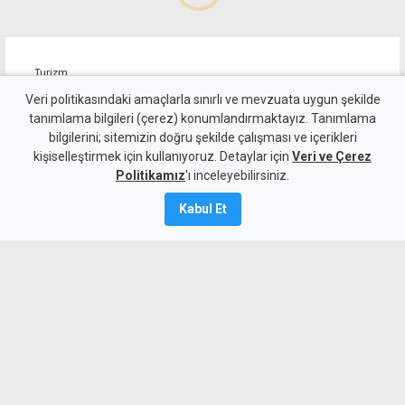
Turizm
İŞAD, Güney'den gelen tur
Veri politikasındaki amaçlarla sınırlı ve mevzuata uygun şekilde
tanımlama bilgileri (çerez) konumlandırmaktayız. Tanımlama
araçları için rehberlik
bilgilerini; sitemizin doğru şekilde çalışması ve içerikleri
kişiselleştirmek için kullanıyoruz. Detaylar için
yasasının uygulanmasını
Veri ve Çerez
Politikamız
'ı inceleyebilirsiniz.
istiyor
Kabul Et
4 Ağustos 2026
Güncelleme:
4 Ağustos
2026
A
A
İnsanları Derneği Güney Kıbrıs'tan
turistik amaçla KKTC'ye giriş yapan tur
araçlarında Kıbrıs Türk Rehberler