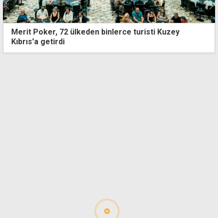
 binlerce turisti Kuzey
Merit'in Akdeniz'deki ga
de parlıyor