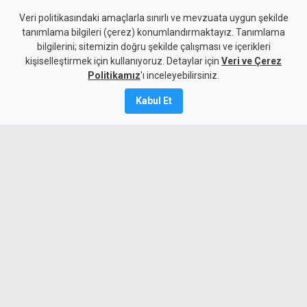
İŞAD, Güney'den gelen tur
Veri politikasındaki amaçlarla sınırlı ve mevzuata uygun şekilde
tanımlama bilgileri (çerez) konumlandırmaktayız. Tanımlama
araçları için rehberlik
bilgilerini; sitemizin doğru şekilde çalışması ve içerikleri
kişiselleştirmek için kullanıyoruz. Detaylar için
yasasının uygulanmasını
Veri ve Çerez
Politikamız
'ı inceleyebilirsiniz.
istiyor
Kabul Et
4 Ağustos 2026
Güncelleme:
4 Ağustos
2026
A
A
İnsanları Derneği Güney Kıbrıs'tan
turistik amaçla KKTC'ye giriş yapan tur
araçlarında Kıbrıs Türk Rehberler
Birliği'ne bağlı lisanslı turist rehberi
bulundurulmasına ilişkin yasal
düzenlemelerin uygulanmasını istedi.