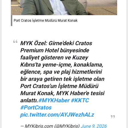
Port Cratos İşletme Müdürü Murat Konak
MYK Özel: Girne'deki Cratos
Premium Hotel bünyesinde
faaliyet gösteren ve Kuzey
Kıbrıs'ta yeme-içme, konaklama,
eğlence, spa ve plaj hizmetlerini
bir araya getiren tek işletme olan
Port Cratos'un İşletme Müdürü
Murat Konak, MYK Haber'e tesisi
anlattı.
#MYKHaber
#KKTC
#PortCratos
pic.twitter.com/AYJWezhALz
— MYKibris.com (@MYKibris)
June 9, 2026