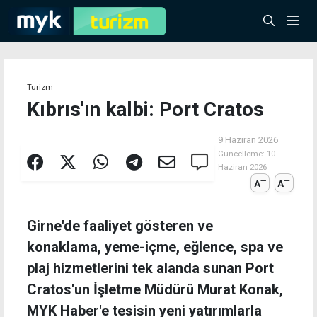
Turizm
Kıbrıs'ın kalbi: Port Cratos
9 Haziran 2026
Güncelleme:
10
Haziran 2026
A
A
Girne'de faaliyet gösteren ve
konaklama, yeme-içme, eğlence, spa ve
plaj hizmetlerini tek alanda sunan Port
Cratos'un İşletme Müdürü Murat Konak,
MYK Haber'e tesisin yeni yatırımlarla