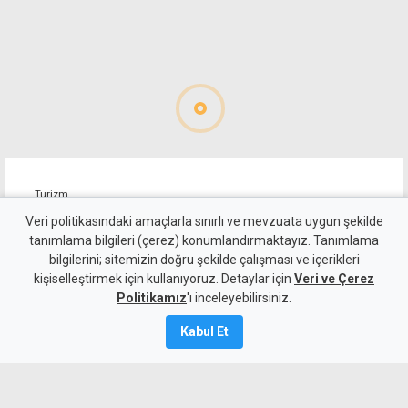
Turizm
İŞAD, Güney'den gelen tur
Veri politikasındaki amaçlarla sınırlı ve mevzuata uygun şekilde
tanımlama bilgileri (çerez) konumlandırmaktayız. Tanımlama
araçları için rehberlik
bilgilerini; sitemizin doğru şekilde çalışması ve içerikleri
kişiselleştirmek için kullanıyoruz. Detaylar için
yasasının uygulanmasını
Veri ve Çerez
Politikamız
'ı inceleyebilirsiniz.
istiyor
Kabul Et
4 Ağustos 2026
Güncelleme:
4 Ağustos
2026