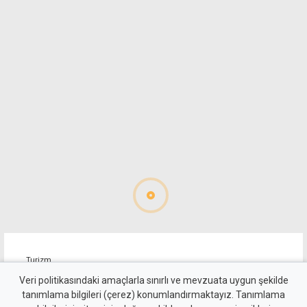
Turizm
İŞAD, Güney'den gelen tur
Veri politikasındaki amaçlarla sınırlı ve mevzuata uygun şekilde
tanımlama bilgileri (çerez) konumlandırmaktayız. Tanımlama
araçları için rehberlik