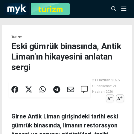
Turizm
Eski gümrük binasında, Antik
Liman'ın hikayesini anlatan
sergi
21 Haziran 2026
Güncelleme:
21
Haziran 2026
A
A
Girne Antik Liman girişindeki tarihi eski
gümrük binasında, limanın restorasyon