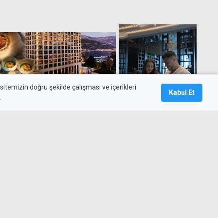
itemizin doğru şekilde çalışması ve içerikleri
Kabul Et
.
z'deki gastronomi liderliği
 parlıyor