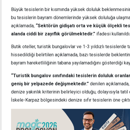
Büyük tesislerin bir kısmında yüksek doluluk beklenmesinin
bu tesislerin bayram dönemlerinde yüksek doluluğa ulaşmas
açıklamada,
“Sektörün gidişatı orta ve küçük ölçekli te
alanda ciddi bir zayıflık görülmektedir.”
ifadesi kullanıldı
"Turiz
Arıklı
Butik oteller, turistik bungalovlar ve 1-3 yıldızlı tesislerd
rezer
hissedildiği belirtilen açıklamada, bazı tesislerde beklenti
bayram hareketliliğinin tabana yayılamadığını gösterdiği ka
“Turistik bungalov sınıfındaki tesislerin doluluk oranl
geniş bir yelpazede değişmektedir.”
denilen açıklamada,
denize yakınlık kriterinin belirleyici olduğu, dolayısıyla tat
İskele-Karpaz bölgesindeki denize sıfır tesislerin öne çıktıkl