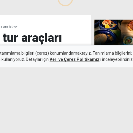
sını istiyor
tur araçları
n
 tanımlama bilgileri (çerez) konumlandırmaktayız. Tanımlama bilgilerini; s
n kullanıyoruz. Detaylar için
Veri ve Çerez Politikamız
'ı inceleyebilirsiniz
Merit'in Akdeni
Adriyatik'te de
4 Ağustos 2026
Güncelleme:
4 Ağustos 2026
maçla KKTC'ye giriş yapan tur
lı lisanslı turist rehberi
n uygulanmasını istedi.