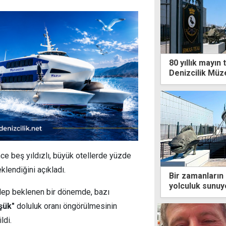
80 yıllık mayın
Denizcilik Müze
nce beş yıldızlı, büyük otellerde yüzde
klendiğini açıkladı.
Bir zamanların 
yolculuk sunuy
alep beklenen bir dönemde, bazı
şük"
doluluk oranı öngörülmesinin
ldi.