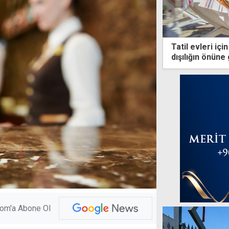
Tatil evleri içi
dışılığın önün
com'a Abone Ol