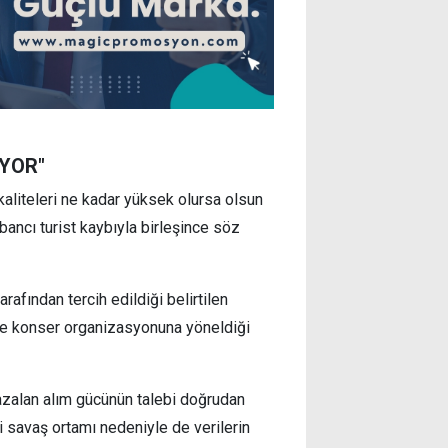
İYOR"
kaliteleri ne kadar yüksek olursa olsun
abancı turist kaybıyla birleşince söz
rafından tercih edildiği belirtilen
 ve konser organizasyonuna yöneldiği
in azalan alım gücünün talebi doğrudan
 savaş ortamı nedeniyle de verilerin