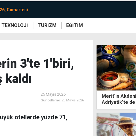
26, Cumartesi
TEKNOLOJİ
TURİZM
EĞİTİM
re
Yaşam
Sanat
Etkinlik
n 3'te 1'biri,
ş kaldı
25 Mayıs 2026
Merit'in Akdeni
Güncelleme:
25 Mayıs 2026
Adriyatik'te de
büyük otellerde yüzde 71,