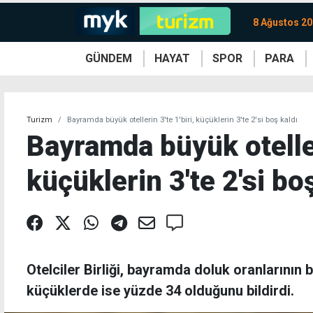
8 Ağustos 20
GÜNDEM
HAYAT
SPOR
PARA
KKTC
Magazin
KKTC
Ekonomi
Türkiye
Türkiye
Kripto
Sağlık
Güney
Avrupa
Döviz
Kadın
Dünya
Dünya
Borsa
Lezzetler
Çev
Turizm
Bayramda büyük otellerin 3'te 1'biri, küçüklerin 3'te 2'si boş kaldı
Bayramda büyük otelleri
küçüklerin 3'te 2'si bo
Otelciler Birliği, bayramda doluk oranlarının 
küçüklerde ise yüzde 34 olduğunu bildirdi.