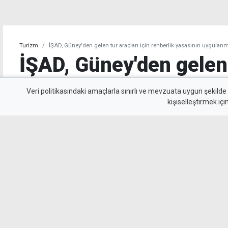
Turizm
İŞAD, Güney'den gelen tur araçları için rehberlik yasasının uygulanma
İŞAD, Güney'den gelen 
için rehberlik yasasını
Veri politikasındaki amaçlarla sınırlı ve mevzuata uygun şekilde
kişiselleştirmek içi
uygulanmasını istiyor
İnsanları Derneği Güney Kıbrıs'tan turistik a
araçlarında Kıbrıs Türk Rehberler Birliği'ne bağ
bulundurulmasına ilişkin yasal düzenlemeleri