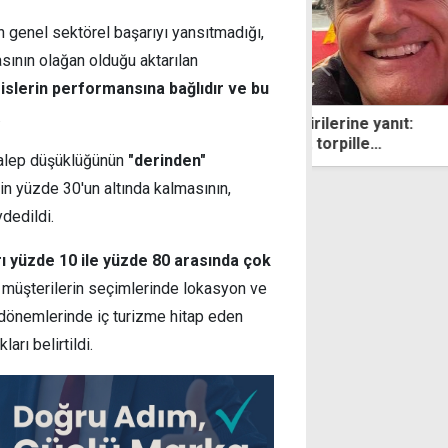
 genel sektörel başarıyı yansıtmadığı,
ının olağan olduğu aktarılan
sislerin performansına bağlıdır ve bu
.
m iyi gitmiyor" eleştirilerine yanıt:
İŞAD, Güney'den
 otelde yer bulamadı, torpille
rehberlik yasas
e talep düşüklüğünün
"derinden"
vasyon yaptı
nin yüzde 30'un altında kalmasının,
ydedildi.
arı yüzde 10 ile yüzde 80 arasında çok
 müşterilerin seçimlerinde lokasyon ve
il dönemlerinde iç turizme hitap eden
arı belirtildi.