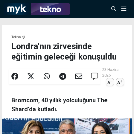
Teknoloji
Londra'nın zirvesinde
eğitimin geleceği konuşuldu
23 Haziran
2026
A
A
Bromcom, 40 yıllık yolculuğunu The
Shard’da kutladı.