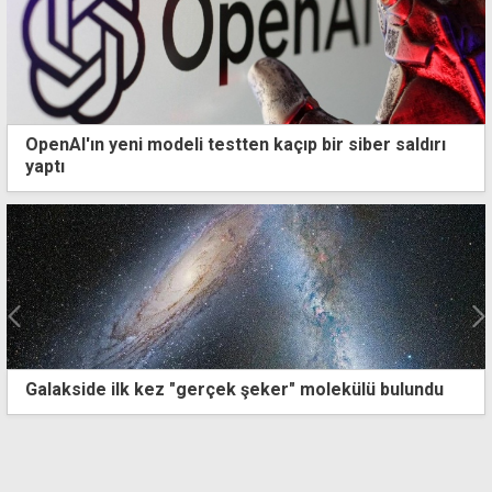
OpenAI'ın yeni modeli testten kaçıp bir siber saldırı
yaptı
lakside ilk kez "gerçek şeker" molekülü bulundu
"5