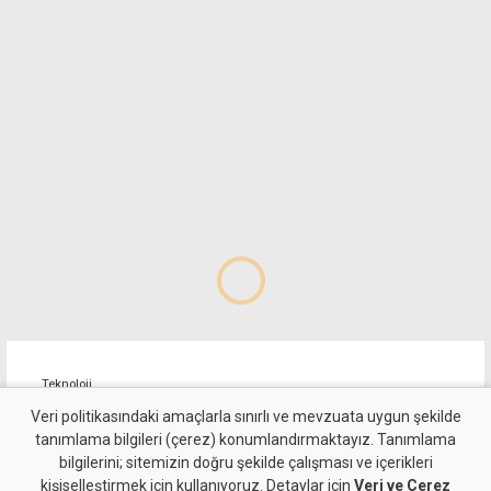
Teknoloji
OpenAI'dan Astra kararı:
Veri politikasındaki amaçlarla sınırlı ve mevzuata uygun şekilde
tanımlama bilgileri (çerez) konumlandırmaktayız. Tanımlama
Güvenlik endişesi nedeniyle
bilgilerini; sitemizin doğru şekilde çalışması ve içerikleri
kişiselleştirmek için kullanıyoruz. Detaylar için
Veri ve Çerez