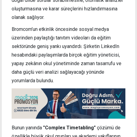
doğal dilde sorular sorabilmesine, otomatik analizler
oluşturmasına ve karar süreçlerini hızlandırmasına
olanak sağlıyor.
Bromcom’un etkinlik öncesinde sosyal medya
üzerinden paylaştığı tanıtım videoları da eğitim
sektöründe geniş yankı uyandırdı. Şirketin LinkedIn
hesabındaki paylaşımlarda birçok eğitim yöneticisi,
yapay zekânın okul yönetiminde zaman tasarrufu ve
daha güçlü veri analizi sağlayacağı yönünde
yorumlarda bulundu.
Bunun yanında
"Complex Timetabling"
çözümü de
özellikle büyük okul grupları ve akademi vakıflarının