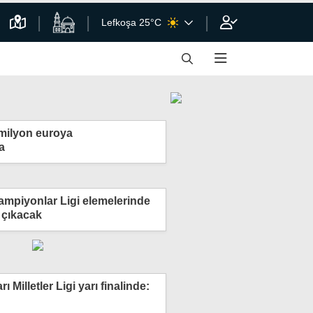
Lefkoşa 25°C
 milyon euroya
a
mpiyonlar Ligi elemelerinde
 çıkacak
rı Milletler Ligi yarı finalinde: