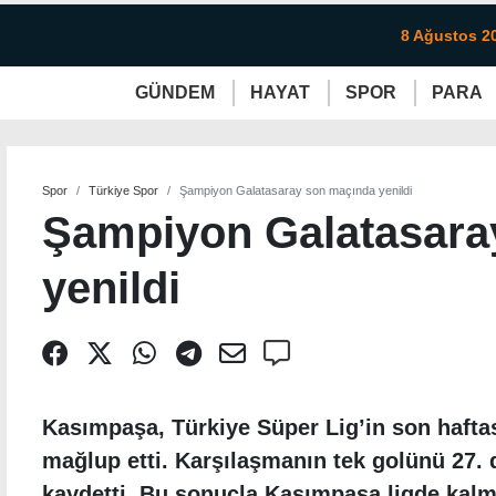
8 Ağustos 2
GÜNDEM
HAYAT
SPOR
PARA
KKTC
Magazin
KKTC
Ekonomi
Türkiye
Türkiye
Sağlık
Kripto
Güney
Avrupa
Kadın
Döviz
Dünya
Dünya
Lezzetler
Borsa
Çevr
Spor
Türkiye Spor
Şampiyon Galatasaray son maçında yenildi
Şampiyon Galatasara
yenildi
Kasımpaşa, Türkiye Süper Lig’in son haftas
mağlup etti. Karşılaşmanın tek golünü 27.
kaydetti. Bu sonuçla Kasımpaşa ligde kalma