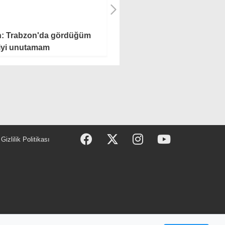
h: Trabzon'da gördüğüm
Trabzonspor, Muhammed
iyi unutamam
Salah için imza töreni
düzenledi
Gizlilik Politikası
anamaz, başka yerde yayınlanamaz.