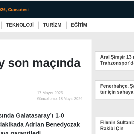
026, Cumartesi
TEKNOLOJİ
TURİZM
EĞİTİM
e
Yaşam
Sanat
Etkinlik
Aral Şimşir 13
y son maçında
Trabzonspor'd
Fenerbahçe, Şa
tur için sahaya
17 Mayıs 2026
Güncelleme:
18 Mayıs 2026
ında Galatasaray’ı 1-0
Filenin Sultanla
 dakikada Adrian Benedyczak
Rakibi Çin
yı garantiledi.