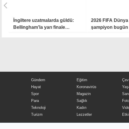
İngiltere uzatmalarda güldü:
2026 FIFA Dünya
Bellingham'la yarı finale
şampiyon bugün b
yükseldi
Gündem
Eğitim
Çev
Hayat
Koronavirüs
Yaş
Spor
Magazin
San
Para
Sağlık
Foto
Teknoloji
Kadın
Vide
Turizm
Lezzetler
Etki
MYKibris.com
haber içerikleri kaynak gösteril