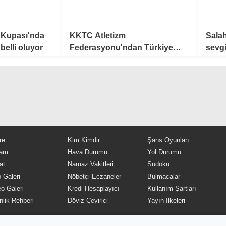
 Kupası'nda
KKTC Atletizm
Sala
elli oluyor
Federasyonu'ndan Türkiye
sevg
Atletizm Federasyonu'na sert
tepki
re
Kim Kimdir
Şans Oyunları
am
Hava Durumu
Yol Durumu
at
Namaz Vakitleri
Sudoku
 Galeri
Nöbetçi Eczaneler
Bulmacalar
o Galeri
Kredi Hesaplayıcı
Kullanım Şartları
nlik Rehberi
Döviz Çevirici
Yayın İlkeleri
meden alıntı yapılamaz, kanuna aykırı ve izinsiz olarak kopyal