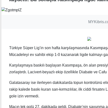
MYKibris.c
Türkiye Süper Lig’in son hafta karşılaşmasında Kasımpaşa 
Mücadeleyi ev sahibi ekip 1-0 kazanarak ligde kalmayı gar
Karşılaşmaya baskılı başlayan Kasımpaşa, ön alan presiy
Drift Neu Racing Team Finlandiya'da
Fener
zorlaştırdı. Lacivert-beyazlı ekip özellikle Diabate ve Cafu i
Galatasaray ise ilerleyen dakikalarda topun kontrolünü el
rakip kalede baskı kuran sarı-kırmızılılar, ilk ciddi fırsatın
gole izin vermedi.
Maçın tek golü 27. dakikada geldi. Diabate’nin savunma a