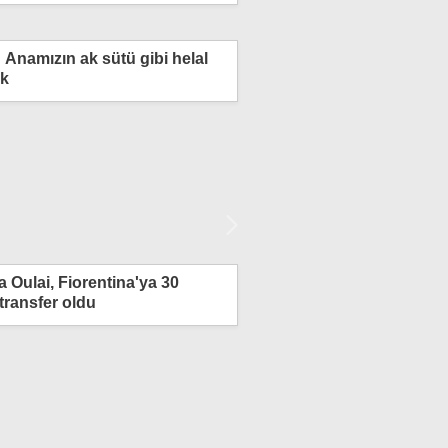
Anamızın ak sütü gibi helal
uk
 Oulai, Fiorentina'ya 30
Üstel: Spora yapılan ya
transfer oldu
yapılan yatırımdır