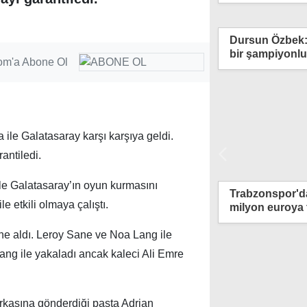
Dursun Özbek: 
bir şampiyonl
om'a Abone Ol
ile Galatasaray karşı karşıya geldi.
antiledi.
le Galatasaray’ın oyun kurmasını
bahçe, Şampiyonlar Ligi'nde turladı
Trabzonspor'da
le etkili olmaya çalıştı.
milyon euroya 
ine aldı. Leroy Sane ve Noa Lang ile
ı Lang ile yakaladı ancak kaleci Ali Emre
rkasına gönderdiği pasta Adrian