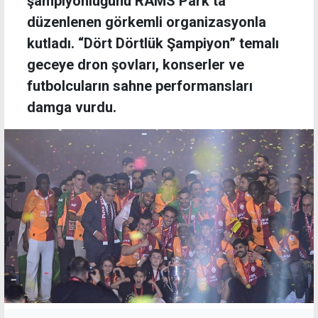
şampiyonluğunu RAMS Park’ta
düzenlenen görkemli organizasyonla
kutladı. “Dört Dörtlük Şampiyon” temalı
geceye dron şovları, konserler ve
futbolcuların sahne performansları
damga vurdu.