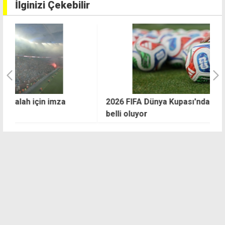
İlginizi Çekebilir
2026 FIFA Dünya Kupası'nda şampiyon bugün
T
belli oluyor