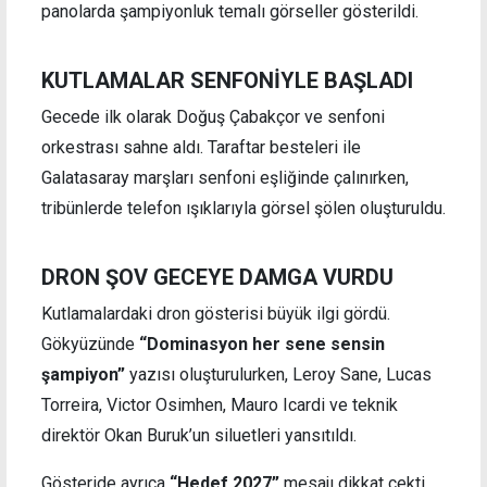
panolarda şampiyonluk temalı görseller gösterildi.
KUTLAMALAR SENFONİYLE BAŞLADI
Gecede ilk olarak Doğuş Çabakçor ve senfoni
orkestrası sahne aldı. Taraftar besteleri ile
Galatasaray marşları senfoni eşliğinde çalınırken,
tribünlerde telefon ışıklarıyla görsel şölen oluşturuldu.
DRON ŞOV GECEYE DAMGA VURDU
Kutlamalardaki dron gösterisi büyük ilgi gördü.
Gökyüzünde
“Dominasyon her sene sensin
şampiyon”
yazısı oluşturulurken, Leroy Sane, Lucas
Torreira, Victor Osimhen, Mauro Icardi ve teknik
direktör Okan Buruk’un siluetleri yansıtıldı.
Gösteride ayrıca
“Hedef 2027”
mesajı dikkat çekti.