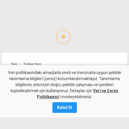
Spor
Türkiye Spor
Trabzonspor, Muhammed
Veri politikasındaki amaçlarla sınırlı ve mevzuata uygun şekilde
tanımlama bilgileri (çerez) konumlandırmaktayız. Tanımlama
Salah için imza töreni
bilgilerini; sitemizin doğru şekilde çalışması ve içerikleri
kişiselleştirmek için kullanıyoruz. Detaylar için
düzenledi
Veri ve Çerez
Politikamız
'ı inceleyebilirsiniz.
6 Ağustos 2026
Kabul Et
Güncelleme:
7 Ağustos
2026
A
A