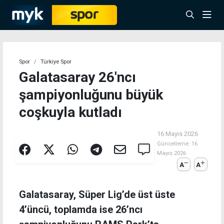
Spor
Türkiye Spor
Galatasaray 26'ncı
şampiyonluğunu büyük
coşkuyla kutladı
16 Mayıs 2026
Güncelleme:
16
Mayıs 2026
A
A
Galatasaray, Süper Lig’de üst üste
4’üncü, toplamda ise 26’ncı