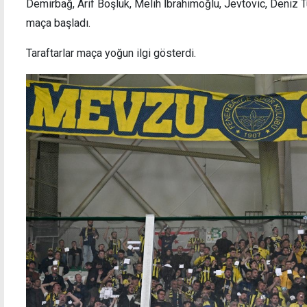
Demirbağ, Arif Boşluk, Melih İbrahimoğlu, Jevtovic, Deniz Tü
maça başladı.
Taraftarlar maça yoğun ilgi gösterdi.