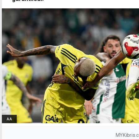
AA
MYKibris.