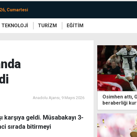
26, Cumartesi
TEKNOLOJİ
TURİZM
EĞİTİM
re
Yaşam
Sanat
Etkinlik
anda
di
Osimhen attı, 
Anadolu Ajansı,
9 Mayıs 2026
beraberliği kur
 karşıya geldi. Müsabakayı 3-
nci sırada bitirmeyi