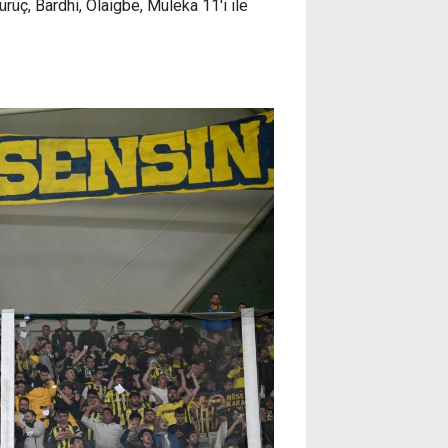
rüç, Bardhi, Olaigbe, Muleka 11'i ile