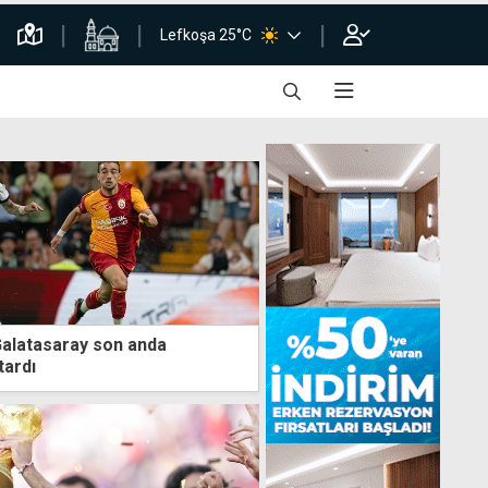
Lefkoşa 25°C
Galatasaray son anda
tardı