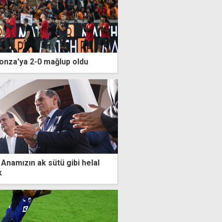
onza'ya 2-0 mağlup oldu
Anamızın ak sütü gibi helal
k