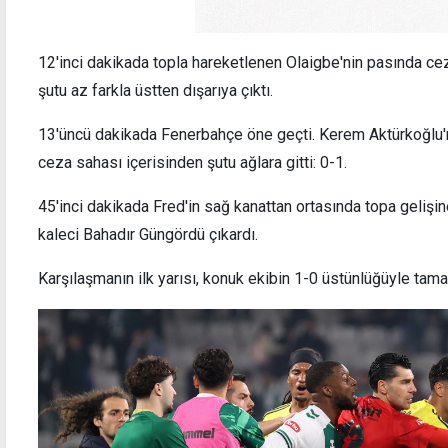
12'inci dakikada topla hareketlenen Olaigbe'nin pasında ce
şutu az farkla üstten dışarıya çıktı.
13'üncü dakikada Fenerbahçe öne geçti. Kerem Aktürkoğlu'n
ceza sahası içerisinden şutu ağlara gitti: 0-1.
45'inci dakikada Fred'in sağ kanattan ortasında topa geliş
kaleci Bahadır Güngördü çıkardı.
Karşılaşmanın ilk yarısı, konuk ekibin 1-0 üstünlüğüyle tam