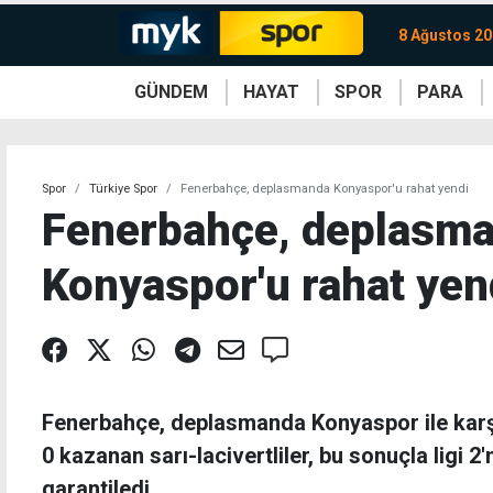
8 Ağustos 20
GÜNDEM
HAYAT
SPOR
PARA
KKTC
Magazin
KKTC
Ekonomi
Türkiye
Türkiye
Kripto
Sağlık
Güney
Avrupa
Döviz
Kadın
Dünya
Dünya
Borsa
Lezzetler
Çev
Spor
Türkiye Spor
Fenerbahçe, deplasmanda Konyaspor'u rahat yendi
Fenerbahçe, deplasm
Konyaspor'u rahat yen
Fenerbahçe, deplasmanda Konyaspor ile karşı
0 kazanan sarı-lacivertliler, bu sonuçla ligi 2'
garantiledi.