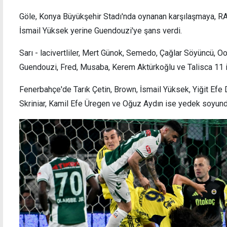
Göle, Konya Büyükşehir Stadı'nda oynanan karşılaşmaya, R
İsmail Yüksek yerine Guendouzi'ye şans verdi.
Başakşehir Konferans Ligi'nden elendi
Trabz
Sarı - lacivertliler, Mert Günok, Semedo, Çağlar Söyüncü, 
Kupası
Guendouzi, Fred, Musaba, Kerem Aktürkoğlu ve Talisca 11 il
Fenerbahçe'de Tarık Çetin, Brown, İsmail Yüksek, Yiğit Efe 
Skriniar, Kamil Efe Üregen ve Oğuz Aydın ise yedek soyund