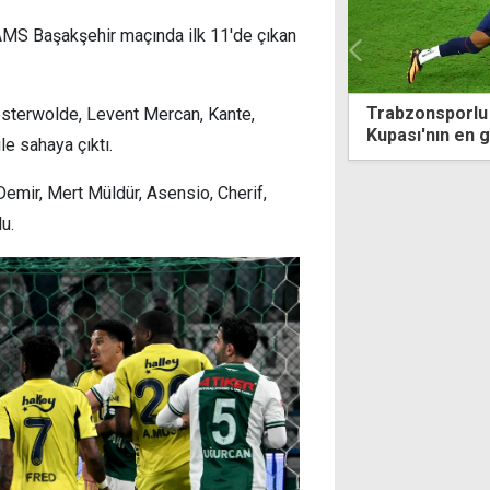
AMS Başakşehir maçında ilk 11'de çıkan
onsporlu Cabral'ın golü "Dünya
Tekvandocular 
Oosterwolde, Levent Mercan, Kante,
'nın en güzel golü" seçildi
e sahaya çıktı.
Demir, Mert Müldür, Asensio, Cherif,
u.