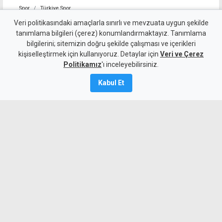
Spor
Türkiye Spor
Fenerbahçe, Şampiyonlar
Veri politikasındaki amaçlarla sınırlı ve mevzuata uygun şekilde
tanımlama bilgileri (çerez) konumlandırmaktayız. Tanımlama
Ligi play-off turu için sahaya
bilgilerini; sitemizin doğru şekilde çalışması ve içerikleri
kişiselleştirmek için kullanıyoruz. Detaylar için
çıkıyor
Veri ve Çerez
Politikamız
'ı inceleyebilirsiniz.
10 Ağustos 2026
Kabul Et
A
A
Fenerbahçe, UEFA Şampiyonlar Ligi
3'üncü eleme turu rövanş maçında yarın
deplasmanda Avusturya'nın Sturm Graz
ekibiyle karşılaşacak.