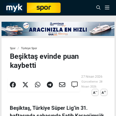
Spor
Türkiye Spor
Beşiktaş evinde puan
kaybetti
27 Nisan 2026
Güncelleme:
28
Nisan 2026
A
A
Beşiktaş, Türkiye Süper Lig’in 31.
haftasında sahasında Fatih Karagümrük