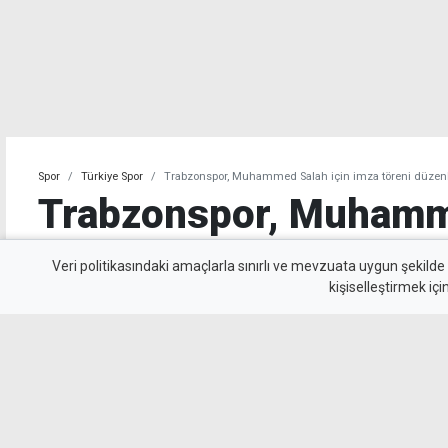
Spor
Türkiye Spor
Trabzonspor, Muhammed Salah için imza töreni düzen
Trabzonspor, Muhamme
imza töreni düzenledi
Veri politikasındaki amaçlarla sınırlı ve mevzuata uygun şekilde
kişiselleştirmek içi
Trabzonspor'un yeni transferi Muhammed Sal
taraftarın önünde düzenlenen törenle resmi s