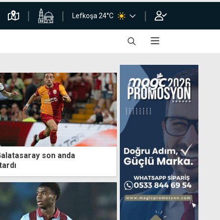
Lefkoşa 24°C
Galatasaray son anda
tardı