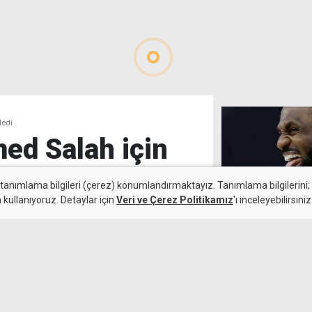
ledi
d Salah için
 tanımlama bilgileri (çerez) konumlandırmaktayız. Tanımlama bilgilerini; s
n kullanıyoruz. Detaylar için
Veri ve Çerez Politikamız
'ı inceleyebilirsiniz
6 Ağustos 2026
LeBron James,
Güncelleme:
7 Ağustos 2026
forma giyecek
ah, Papara Park'ta binlerce
özleşmeye imza attı. Mısırlı