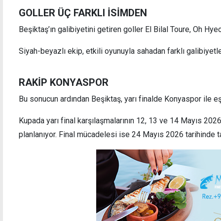
GOLLER ÜÇ FARKLI İSİMDEN
Beşiktaş’ın galibiyetini getiren goller El Bilal Toure, Oh H
Siyah-beyazlı ekip, etkili oyunuyla sahadan farklı galibiyet
Fenerbahçe, Şampiyonlar Ligi'nde avantajı
Fener
kaptı
RAKİP KONYASPOR
Bu sonucun ardından Beşiktaş, yarı finalde Konyaspor ile eş
Kupada yarı final karşılaşmalarının 12, 13 ve 14 Mayıs 2026
planlanıyor. Final mücadelesi ise 24 Mayıs 2026 tarihinde t