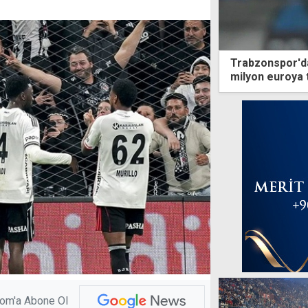
Trabzonspor'da
milyon euroya 
com'a Abone Ol