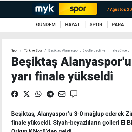
7 Ağustos 2
GÜNDEM
HAYAT
SPOR
PARA
KKTC
Magazin
KKTC
Ekonomi
Türkiye
Türkiye
Kripto
Sağlık
Güney
Avrupa
Döviz
Kadın
Dünya
Dünya
Borsa
Lezzetler
Çev
Spor
Türkiye Spor
Beşiktaş Alanyaspor'u 3 golle geçti, yarı finale yükseldi
Beşiktaş Alanyaspor'u 
yarı finale yükseldi
Beşiktaş, Alanyaspor’u 3-0 mağlup ederek Zir
finale yükseldi. Siyah-beyazlıların golleri El
Orkun Kökçü’den geldi.