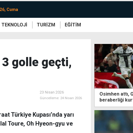
026, Cuma
TEKNOLOJİ
TURİZM
EĞİTİM
re
Yaşam
Sanat
Etkinlik
3 golle geçti,
23 Nisan 2026
Osimhen attı, 
Güncelleme:
24 Nisan 2026
beraberliği kur
aat Türkiye Kupası’nda yarı
 Bilal Toure, Oh Hyeon-gyu ve