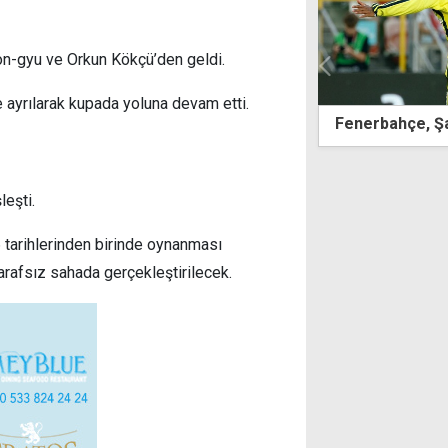
yeon-gyu ve Orkun Kökçü’den geldi.
le ayrılarak kupada yoluna devam etti.
bahçe, Şampiyonlar Ligi'nde turladı
Hasan İlker'den
Boğazı'nı geçen
leşti.
 tarihlerinden birinde oynanması
arafsız sahada gerçekleştirilecek.