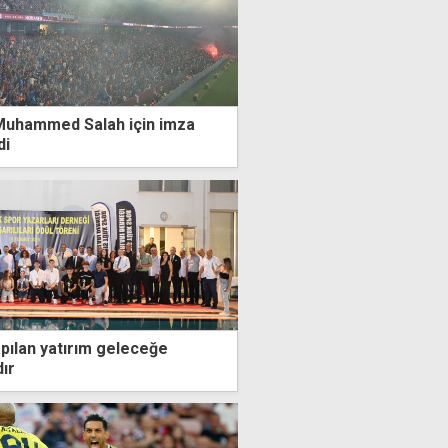
Muhammed Salah için imza
di
apılan yatırım geleceğe
dır