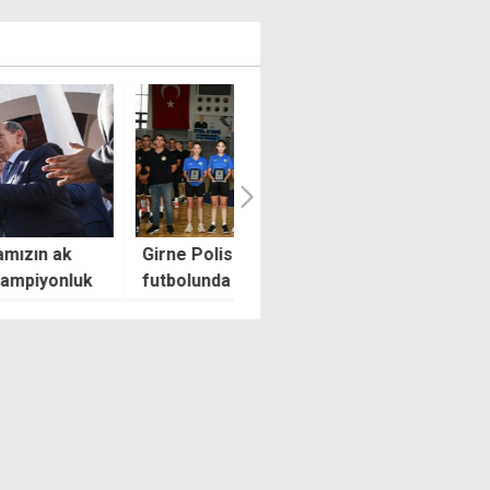
 Polis Müdürlüğü salon
Tayland'da maç sırasında
lunda şampiyon oldu
sahaya yıldırım düştü, bir
futbolcu yaşamını yitirdi