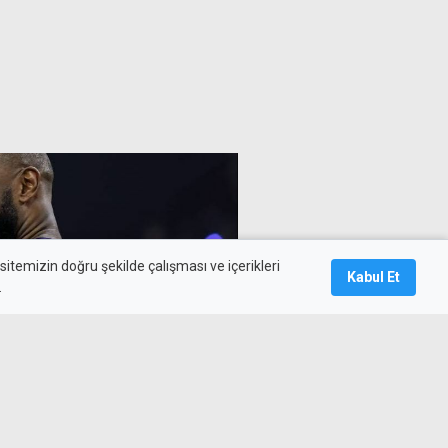
itemizin doğru şekilde çalışması ve içerikleri
Kabul Et
.
 Adem Bona ile aynı takımda