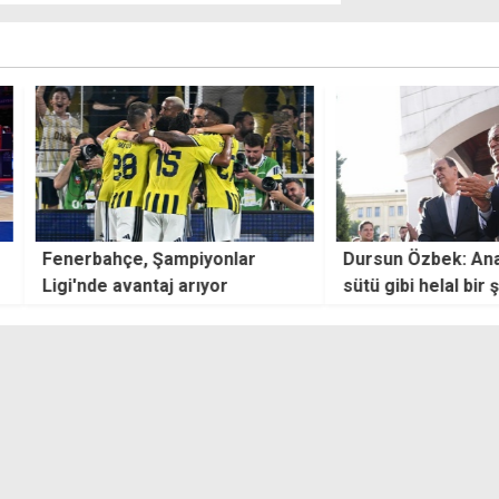
piyonlar
Dursun Özbek: Anamızın ak
Girne
rıyor
sütü gibi helal bir şampiyonluk
futbo