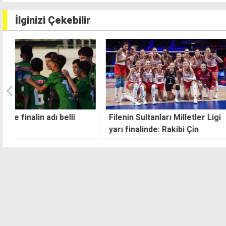
İlginizi Çekebilir
Filenin Sultanları Milletler Ligi
Fenerbahçe, Şam
yarı finalinde: Rakibi Çin
Ligi'nde avantaj a