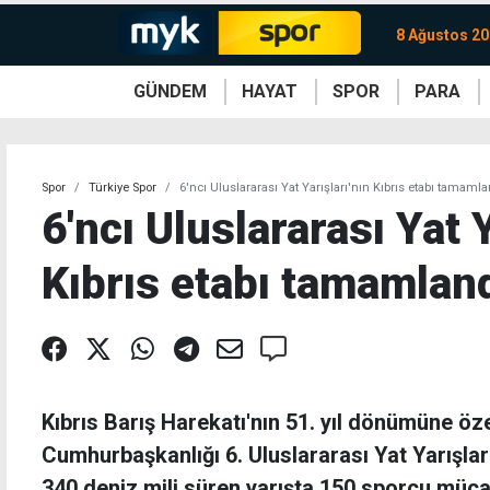
8 Ağustos 20
GÜNDEM
HAYAT
SPOR
PARA
KKTC
Magazin
KKTC
Ekonomi
Türkiye
Türkiye
Kripto
Sağlık
Güney
Avrupa
Döviz
Kadın
Dünya
Dünya
Borsa
Lezzetler
Çev
Spor
Türkiye Spor
6'ncı Uluslararası Yat Yarışları'nın Kıbrıs etabı tamaml
6'ncı Uluslararası Yat Y
Kıbrıs etabı tamamlan
Kıbrıs Barış Harekatı'nın 51. yıl dönümüne ö
Cumhurbaşkanlığı 6. Uluslararası Yat Yarışlar
340 deniz mili süren yarışta 150 sporcu müca