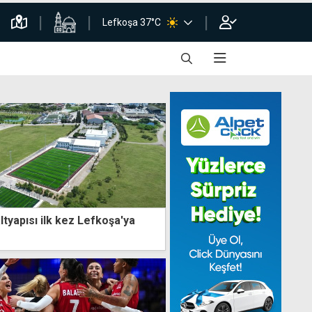
Lefkoşa 37°C
tyapısı ilk kez Lefkoşa'ya