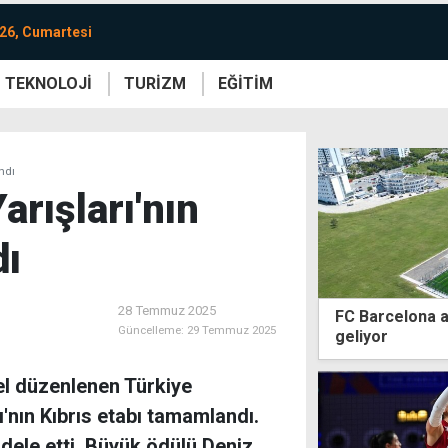
26, Cumartesi
TEKNOLOJİ
TURİZM
EĞİTİM
re
Yaşam
Sanat
Etkinlik
andı
arışları'nın
dı
28 Temmuz 2025
FC Barcelona al
Güncelleme:
29 Temmuz 2025
geliyor
zel düzenlenen Türkiye
ı'nın Kıbrıs etabı tamamlandı.
dele etti. Büyük ödülü Deniz