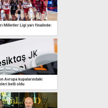
rı Milletler Ligi yarı finalinde:
nın Avrupa kupalarındaki
eri belli oldu