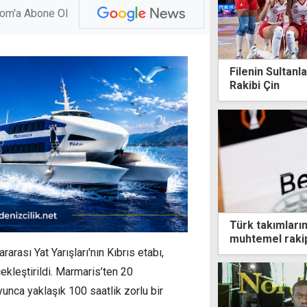
com'a Abone Ol
Filenin Sultanla
Rakibi Çin
Türk takımları
muhtemel rakipl
ası Yat Yarışları'nın Kıbrıs etabı,
çekleştirildi. Marmaris’ten 20
nca yaklaşık 100 saatlik zorlu bir