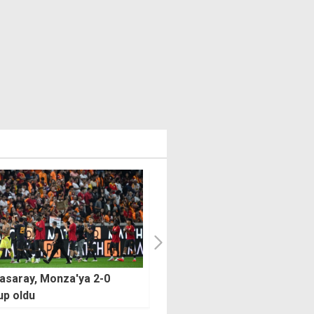
en attı, Galatasaray son
Trabzonspor'da Oulai,
beraberliği kurtardı
Fiorentina'ya 30 milyon euro
transfer oldu