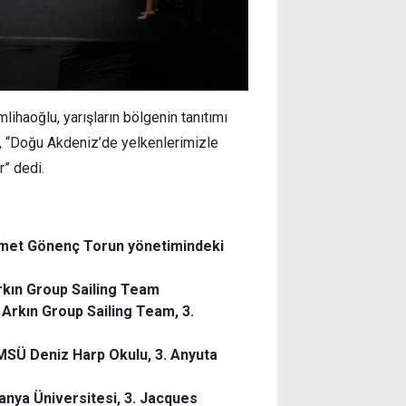
haoğlu, yarışların bölgenin tanıtımı
e, “Doğu Akdeniz’de yelkenlerimizle
r” dedi.
Ahmet Gönenç Torun yönetimindeki
rkın Group Sailing Team
 Arkın Group Sailing Team, 3.
 MSÜ Deniz Harp Okulu, 3. Anyuta
danya Üniversitesi, 3. Jacques