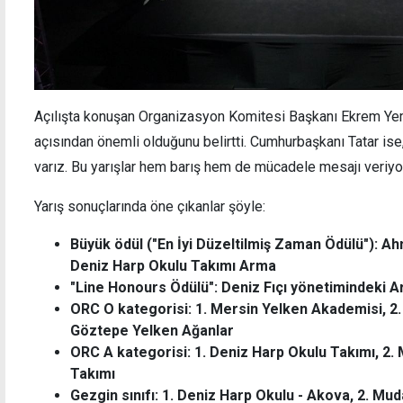
Açılışta konuşan Organizasyon Komitesi Başkanı Ekrem Yemli
açısından önemli olduğunu belirtti. Cumhurbaşkanı Tatar is
varız. Bu yarışlar hem barış hem de mücadele mesajı veriyo
Yarış sonuçlarında öne çıkanlar şöyle:
Büyük ödül ("En İyi Düzeltilmiş Zaman Ödülü"): 
Deniz Harp Okulu Takımı Arma
"Line Honours Ödülü": Deniz Fıçı yönetimindeki A
ORC O kategorisi: 1. Mersin Yelken Akademisi, 2.
Göztepe Yelken Ağanlar
ORC A kategorisi: 1. Deniz Harp Okulu Takımı, 2.
Takımı
Gezgin sınıfı: 1. Deniz Harp Okulu - Akova, 2. Mu