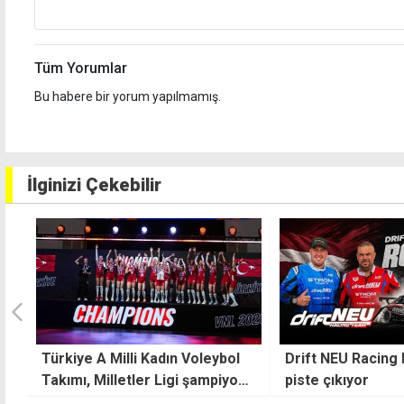
Tüm Yorumlar
Bu habere bir yorum yapılmamış.
İlginizi Çekebilir
Drift NEU Racing Letonya'da
Abdullah Temel'd
nu
piste çıkıyor
135 gollük başarı