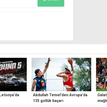
en Avrupa'da
Galatasaray, Monza'ya 2-0
Osimh
mağlup oldu
anda 