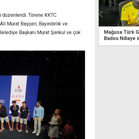
ni düzenlendi. Törene KKTC
li Murat Başçeri, Bayındırlık ve
Mağusa Türk Gücü'nden yılın transferi:
2026 F
ne Belediye Başkanı Murat Şenkul ve çok
Badou Ndiaye imzayı attı