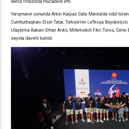
deniz rotasında mücadele etti.
Yarışmanın sonunda Arkın Karpaz Gate Marina’da ödül töre
Cumhurbaşkanı Ersin Tatar, Türkiye'nin Lefkoşa Büyükelçisi A
ı
2026 FIFA Dünya Kupası'nda ilkler yaşandı
Ulaştırma Bakanı Erhan Arıklı, Milletvekili Fikri Toros, Gir
sayıda davetli katıldı.