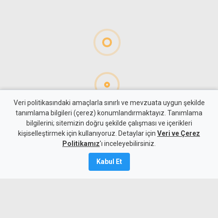
Veri politikasındaki amaçlarla sınırlı ve mevzuata uygun şekilde
tanımlama bilgileri (çerez) konumlandırmaktayız. Tanımlama
bilgilerini; sitemizin doğru şekilde çalışması ve içerikleri
Spor
KKTC Spor
kişiselleştirmek için kullanıyoruz. Detaylar için
Veri ve Çerez
FC Barcelona altyapısı ilk
Politikamız
'ı inceleyebilirsiniz.
kez Lefkoşa'ya geliyor
Kabul Et
7 Ağustos 2026
A
A