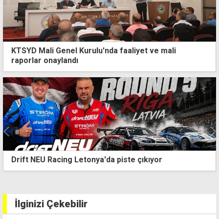
KTSYD Mali Genel Kurulu'nda faaliyet ve mali
raporlar onaylandı
100'üncü yıl Dünya Kupası 6 ülke, 3 kıtada
düzenlenecek
İlginizi Çekebilir