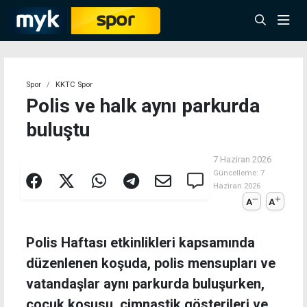
Spor
KKTC Spor
Polis ve halk aynı parkurda
buluştu
7 Haziran 2026
Güncelleme:
7
Haziran 2026
A
A
Polis Haftası etkinlikleri kapsamında
düzenlenen koşuda, polis mensupları ve
vatandaşlar aynı parkurda buluşurken,
çocuk koşusu, cimnastik gösterileri ve