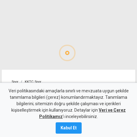
Spor
KKTC Spor
Mağusa Türk Gücü'nden yılın
Veri politikasındaki amaçlarla sınırlı ve mevzuata uygun şekilde
tanımlama bilgileri (çerez) konumlandırmaktayız. Tanımlama
transferi: Badou Ndiaye
bilgilerini; sitemizin doğru şekilde çalışması ve içerikleri
kişiselleştirmek için kullanıyoruz. Detaylar için
imzayı attı
Veri ve Çerez
Politikamız
'ı inceleyebilirsiniz.
6 Ağustos 2026
Kabul Et
Güncelleme:
6 Ağustos