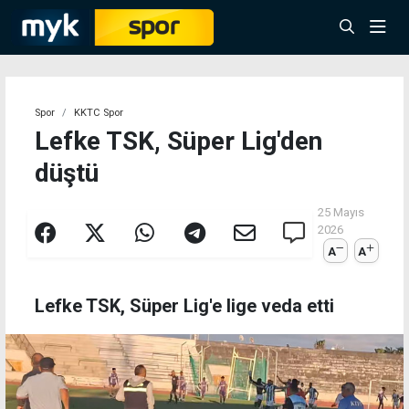
Spor
KKTC Spor
Lefke TSK, Süper Lig'den
düştü
25 Mayıs
2026
A
A
Lefke TSK, Süper Lig'e lige veda etti