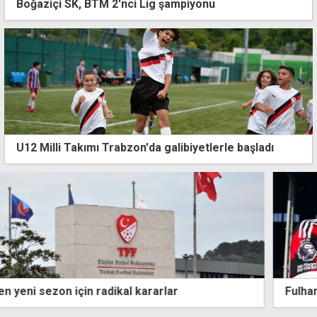
Boğaziçi SK, BTM 2'nci Lig şampiyonu
U12 Milli Takımı Trabzon'da galibiyetlerle başladı
Fulham iki Real oyuncusunu birden transfer etti