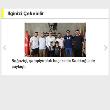
İlginizi Çekebilir
Boğaziçi, şampiyonluk başarısını Sadıkoğlu ile
2
paylaştı