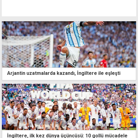
Arjantin uzatmalarda kazandı, İngiltere ile eşleşti
İngiltere, ilk kez dünya üçüncüsü: 10 gollü mücadele