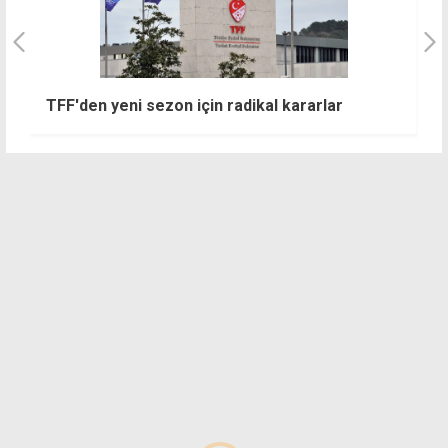
F
nin
TFF'den yeni sezon için radikal kararlar
k