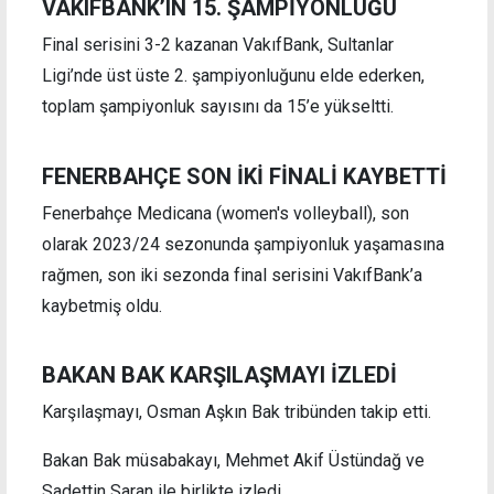
VAKIFBANK’IN 15. ŞAMPİYONLUĞU
Final serisini 3-2 kazanan VakıfBank, Sultanlar
Ligi’nde üst üste 2. şampiyonluğunu elde ederken,
toplam şampiyonluk sayısını da 15’e yükseltti.
FENERBAHÇE SON İKİ FİNALİ KAYBETTİ
Fenerbahçe Medicana (women's volleyball), son
olarak 2023/24 sezonunda şampiyonluk yaşamasına
rağmen, son iki sezonda final serisini VakıfBank’a
kaybetmiş oldu.
BAKAN BAK KARŞILAŞMAYI İZLEDİ
Karşılaşmayı, Osman Aşkın Bak tribünden takip etti.
Bakan Bak müsabakayı, Mehmet Akif Üstündağ ve
Sadettin Saran ile birlikte izledi.