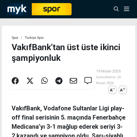
Spor
Türkiye Spor
VakıfBank'tan üst üste ikinci
şampiyonluk
19 Nisan 2026
Güncelleme:
20
Nisan 2026
A
A
VakıfBank, Vodafone Sultanlar Ligi play-
off final serisinin 5. maçında Fenerbahçe
Medicana’yı 3-1 mağlup ederek seriyi 3-
2 kazandı ve şampiyon oldu. Sarı-siyahlı