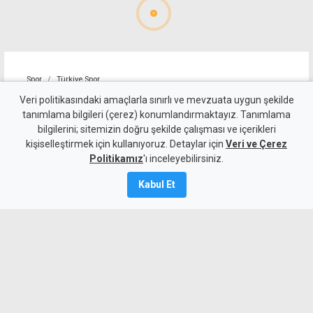
Spor
Türkiye Spor
Toprak Razgatlıoğlu,
Veri politikasındaki amaçlarla sınırlı ve mevzuata uygun şekilde
tanımlama bilgileri (çerez) konumlandırmaktayız. Tanımlama
MotoGP Büyük Britanya
bilgilerini; sitemizin doğru şekilde çalışması ve içerikleri
kişiselleştirmek için kullanıyoruz. Detaylar için
sprint yarışını 20'nci sırada
Veri ve Çerez
Politikamız
'ı inceleyebilirsiniz.
tamamladı
Kabul Et
8 Ağustos 2026
Güncelleme:
8 Ağustos
2026
A
A
Türkiye'de milli motosikletçi Toprak
Razgatlıoğlu, MotoGP Dünya