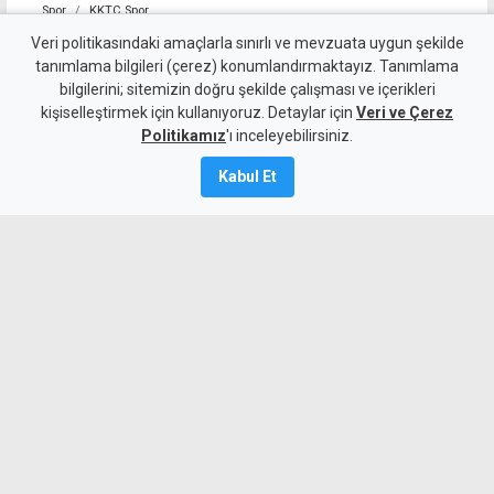
Spor
KKTC Spor
Mağusa Türk Gücü'nden yılın
Veri politikasındaki amaçlarla sınırlı ve mevzuata uygun şekilde
tanımlama bilgileri (çerez) konumlandırmaktayız. Tanımlama
transferi: Badou Ndiaye
bilgilerini; sitemizin doğru şekilde çalışması ve içerikleri
kişiselleştirmek için kullanıyoruz. Detaylar için
imzayı attı
Veri ve Çerez
Politikamız
'ı inceleyebilirsiniz.
6 Ağustos 2026
Kabul Et
Güncelleme:
6 Ağustos
2026
A
A
Mağusa Türk Gücü, kariyerinde
Galatasaray, Trabzonspor ve Stoke City
gibi kulüplerde forma giyen Senegalli
orta saha Badou Ndiaye ile resmi
sözleşme imzaladı.