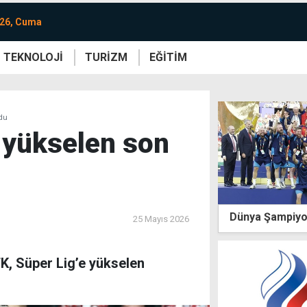
026, Cuma
TEKNOLOJİ
TURİZM
EĞİTİM
re
Yaşam
Sanat
Etkinlik
ldu
e yükselen son
Dünya Şampiyo
25 Mayıs 2026
K, Süper Lig’e yükselen