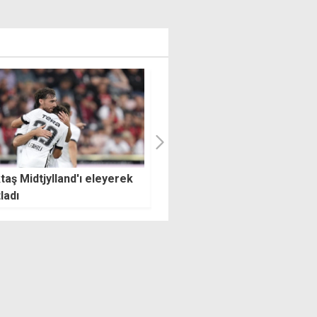
tere uzatmalarda güldü:
Fenerbahçe, Şampiyonlar Lig
ngham'la yarı finale
elemelerinde tur için sahaya
ldi
çıkacak