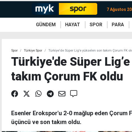
7 Ağustos 2
GÜNDEM
HAYAT
SPOR
PARA
KKTC
Magazin
KKTC
Ekonomi
Türkiye
Türkiye
Kripto
Sağlık
Güney
Avrupa
Döviz
Kadın
Dünya
Dünya
Borsa
Lezzetler
Çev
Spor
Türkiye Spor
Türkiye'de Süper Lig’e yükselen son takım Çorum FK o
Türkiye'de Süper Lig’
takım Çorum FK oldu
Esenler Erokspor'u 2-0 mağlup eden Çorum F
üçüncü ve son takım oldu.