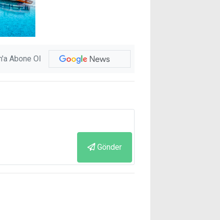
'a Abone Ol
Gönder