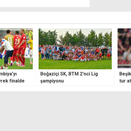
2'nci Lig
Beşiktaş Midtjylland'ı eleyerek
İngil
tur atladı
Belli
yükse