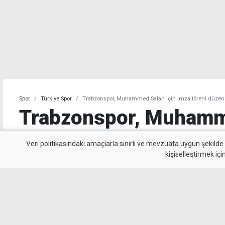
Spor
Türkiye Spor
Trabzonspor, Muhammed Salah için imza töreni düzen
Trabzonspor, Muhamme
imza töreni düzenledi
Veri politikasındaki amaçlarla sınırlı ve mevzuata uygun şekilde
kişiselleştirmek içi
Trabzonspor'un yeni transferi Muhammed Sal
taraftarın önünde düzenlenen törenle resmi s