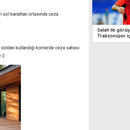
ın sol kanattan ortasında ceza
1
ile görüşmelere başlandı...
Filenin Sultanl
onspor için geliyor
Finalleri'ni gar
n soldan kullandığı kornerde ceza sahası
0-2