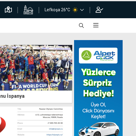
Lefkoşa 26°C
nu İspanya