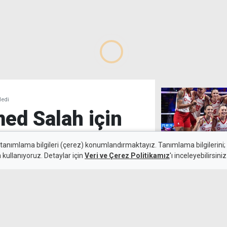
ledi
d Salah için
 tanımlama bilgileri (çerez) konumlandırmaktayız. Tanımlama bilgilerini; s
n kullanıyoruz. Detaylar için
Veri ve Çerez Politikamız
'ı inceleyebilirsiniz
6 Ağustos 2026
Filenin Sultanla
Güncelleme:
7 Ağustos 2026
Rakibi Çin
ah, Papara Park'ta binlerce
özleşmeye imza attı. Mısırlı