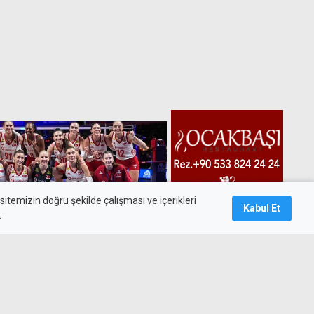
itemizin doğru şekilde çalışması ve içerikleri
Kabul Et
.
rı Milletler Ligi yarı finalinde: