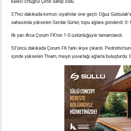
kaleci Ertuğrul Çetin sahip oldu.
37'nci dakikada kırmızı siyahlılar öne geçti. Oğuz Gürbulak'
sahasında yükselen Serdar Gürler, topu ağlara gönderdi: 0-
Fenerbahçe, Şampiyonlar Ligi'nde avantaj
Salah 
İlk yarı Arca Çorum FK'nin 1-0 üstünlüğüyle tamamlandı.
arıyor
Trabz
53'üncü dakikada Çorum FK farkı ikiye çıkardı. Pedrinho'nu
içinde yükselen Thiam, meşin yuvarlağı ağlarla buluşturdu: 