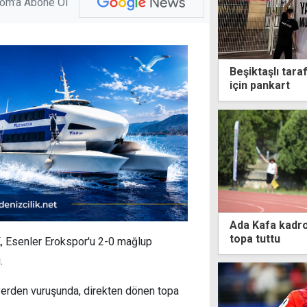
com'a Abone Ol
Beşiktaşlı tar
için pankart
Ada Kafa kadroy
topa tuttu
K, Esenler Erokspor'u 2-0 mağlup
.
 yerden vuruşunda, direkten dönen topa