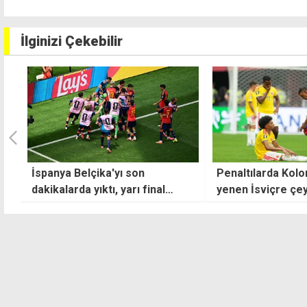
İlginizi Çekebilir
Penaltılarda Kolombiya'yı
Boğaziçi SK, BTM 
yenen İsviçre çeyrek finalde
şampiyonu