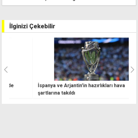
İlginizi Çekebilir
İspanya ve Arjantin'in hazırlıkları hava
F
şartlarına takıldı