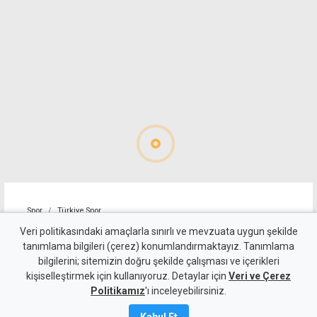
Spor
Türkiye Spor
Trabzonspor, Muhammed
Veri politikasındaki amaçlarla sınırlı ve mevzuata uygun şekilde
tanımlama bilgileri (çerez) konumlandırmaktayız. Tanımlama
Salah için imza töreni
bilgilerini; sitemizin doğru şekilde çalışması ve içerikleri
kişiselleştirmek için kullanıyoruz. Detaylar için
düzenledi
Veri ve Çerez
Politikamız
'ı inceleyebilirsiniz.
6 Ağustos 2026