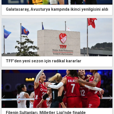
Galatasaray, Avusturya kampında ikinci yenilgisini aldı
TFF'den yeni sezon için radikal kararlar
Fenerbahçe turlarsa rakibi İskoç ya da Avusturyalı