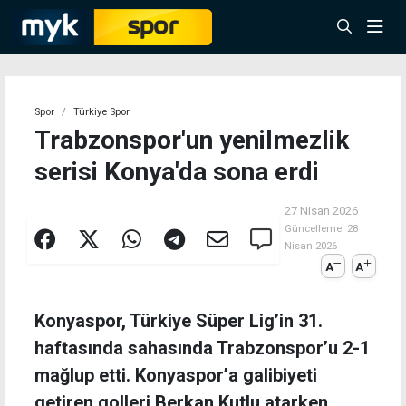
Spor
Türkiye Spor
Trabzonspor'un yenilmezlik
serisi Konya'da sona erdi
27 Nisan 2026
Güncelleme:
28
Nisan 2026
A
A
Konyaspor, Türkiye Süper Lig’in 31.
haftasında sahasında Trabzonspor’u 2-1
mağlup etti. Konyaspor’a galibiyeti
getiren golleri Berkan Kutlu atarken,