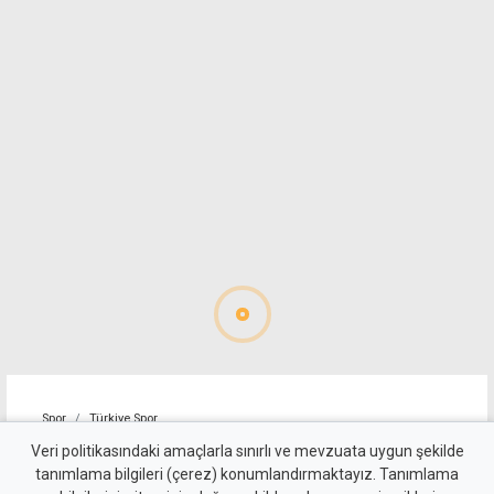
Spor
Türkiye Spor
Toprak Razgatlıoğlu,
Veri politikasındaki amaçlarla sınırlı ve mevzuata uygun şekilde
tanımlama bilgileri (çerez) konumlandırmaktayız. Tanımlama
MotoGP Büyük Britanya