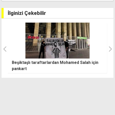
İlginizi Çekebilir
Beşiktaşlı taraftarlardan Mohamed Salah için
T
pankart
t