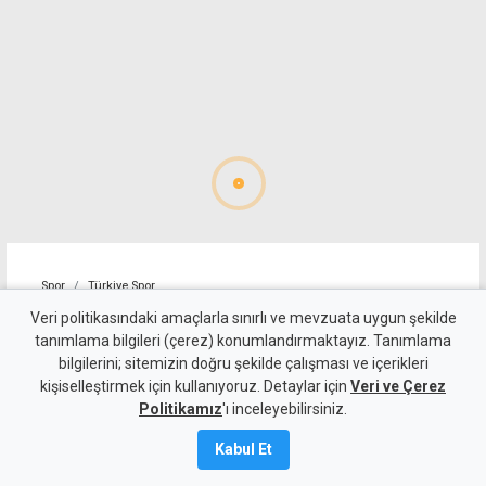
Spor
Türkiye Spor
Trabzonspor, Muhammed
Veri politikasındaki amaçlarla sınırlı ve mevzuata uygun şekilde
tanımlama bilgileri (çerez) konumlandırmaktayız. Tanımlama
Salah için imza töreni
bilgilerini; sitemizin doğru şekilde çalışması ve içerikleri
kişiselleştirmek için kullanıyoruz. Detaylar için
düzenledi
Veri ve Çerez
Politikamız
'ı inceleyebilirsiniz.
6 Ağustos 2026
Kabul Et
Güncelleme:
7 Ağustos
2026