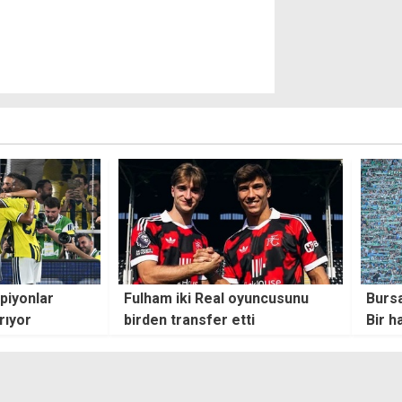
oyuncusunu
Bursaspor taraftarı șov yaptı:
Boğaz
ti
Bir hazırlık maçında 40 bin
başar
kişiye oynamak ne demek