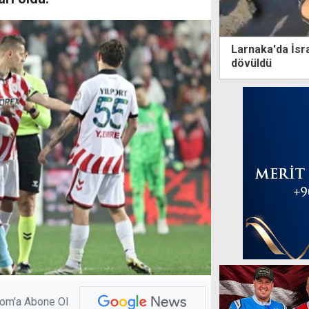
Larnaka'da İsra
dövüldü
com'a Abone Ol