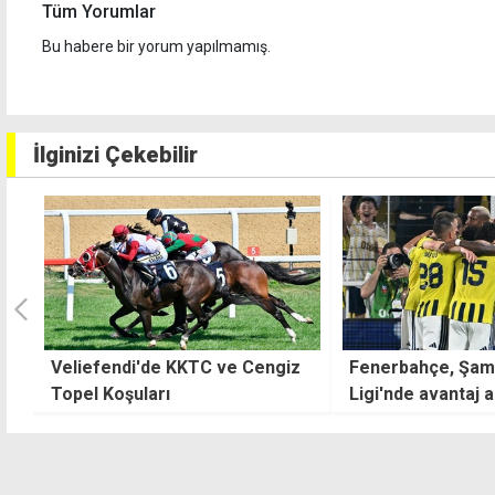
Tüm Yorumlar
Bu habere bir yorum yapılmamış.
İlginizi Çekebilir
z
Fenerbahçe, Şampiyonlar
Fulham iki Real 
Ligi'nde avantaj arıyor
birden transfer et