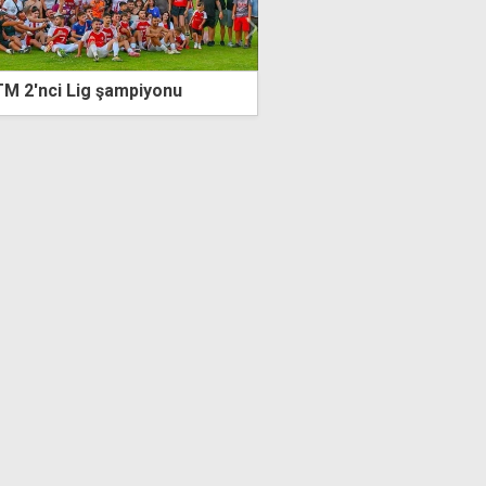
 2'nci Lig şampiyonu
KTSYD Mali Genel Kurulu'n
mali raporlar onaylandı