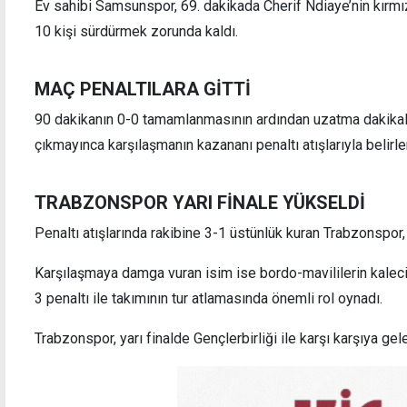
Ev sahibi Samsunspor, 69. dakikada Cherif Ndiaye’nin kırm
10 kişi sürdürmek zorunda kaldı.
Fenerbahçe, Şampiyonlar Ligi'nde avantajı
Drift Ne
MAÇ PENALTILARA GİTTİ
kaptı
90 dakikanın 0-0 tamamlanmasının ardından uzatma dakikala
çıkmayınca karşılaşmanın kazananı penaltı atışlarıyla belirle
TRABZONSPOR YARI FİNALE YÜKSELDİ
Penaltı atışlarında rakibine 3-1 üstünlük kuran Trabzonspor, a
Karşılaşmaya damga vuran isim ise bordo-mavililerin kaleci
3 penaltı ile takımının tur atlamasında önemli rol oynadı.
Trabzonspor, yarı finalde Gençlerbirliği ile karşı karşıya gel