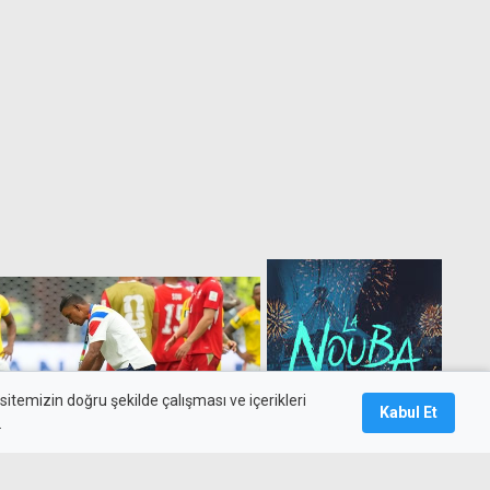
itemizin doğru şekilde çalışması ve içerikleri
Kabul Et
.
olombiya'yı yenen İsviçre