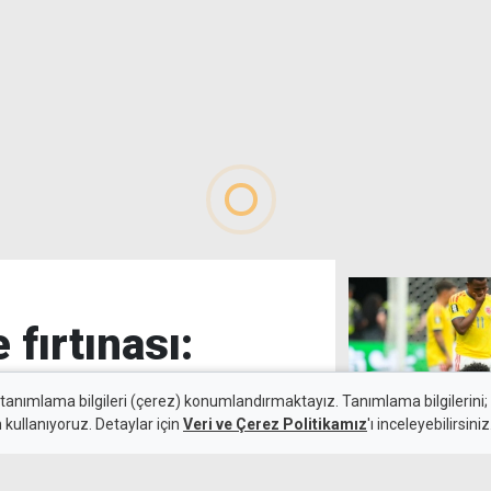
fırtınası:
 tanımlama bilgileri (çerez) konumlandırmaktayız. Tanımlama bilgilerini; s
n kullanıyoruz. Detaylar için
Veri ve Çerez Politikamız
'ı inceleyebilirsiniz
5 Ağustos 2026
Penaltılarda K
Güncelleme:
6 Ağustos 2026
çeyrek finalde