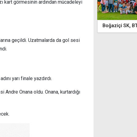
ızı kart görmesinin ardından mücadeleyi
u Racing Team Finlandiya'da
Boğaziçi SK, BTM
rına geçildi. Uzatmalarda da gol sesi
ndi.
dını yarı finale yazdırdı.
si Andre Onana oldu. Onana, kurtardığı
ecek.