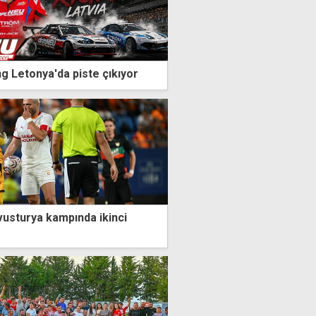
ng Letonya'da piste çıkıyor
vusturya kampında ikinci