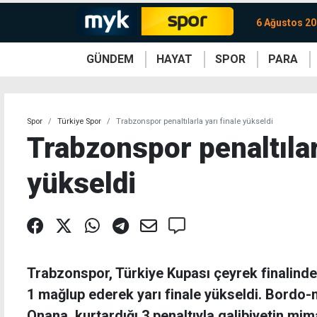
6 Ağustos 2
GÜNDEM
HAYAT
SPOR
PARA
KKTC
Magazin
KKTC
Ekonomi
Türkiye
Türkiye
Kripto
Sağlık
Güney
Avrupa
Döviz
Kadın
Dünya
Dünya
Borsa
Lezzetler
Çev
Spor
Türkiye Spor
Trabzonspor penaltılarla yarı finale yükseldi
Trabzonspor penaltılarl
yükseldi
Trabzonspor, Türkiye Kupası çeyrek finalind
1 mağlup ederek yarı finale yükseldi. Bordo-m
Onana, kurtardığı 3 penaltıyla galibiyetin mim