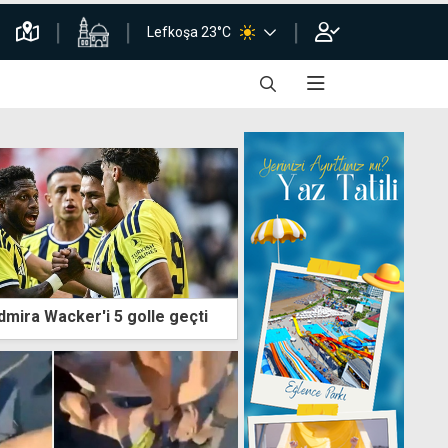
Lefkoşa 23°C
mira Wacker'i 5 golle geçti