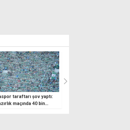
içi, şampiyonluk
Dursun Özbek: Anamızın ak
ısını Sadıkoğlu ile paylaştı
sütü gibi helal bir şampiyonlu