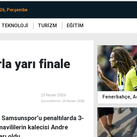
026, Perşembe
TEKNOLOJİ
TURİZM
EĞİTİM
re
Yaşam
Sanat
Etkinlik
a yarı finale
23 Nisan 2026
Fenerbahçe, Ad
Güncelleme:
24 Nisan 2026
e Samsunspor’u penaltılarda 3-
avililerin kalecisi Andre
arı oldu.