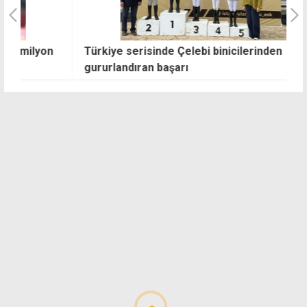
n
Türkiye serisinde Çelebi binicilerinden
G
gururlandıran başarı