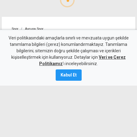
Spor
Avrupa Spor
ManU, Altay'ı İspanya'ya
Veri politikasındaki amaçlarla sınırlı ve mevzuata uygun şekilde
tanımlama bilgileri (çerez) konumlandırmaktayız. Tanımlama
kiraladı
bilgilerini; sitemizin doğru şekilde çalışması ve içerikleri
kişiselleştirmek için kullanıyoruz. Detaylar için
Veri ve Çerez
8 Ağustos 2026
Politikamız
'ı inceleyebilirsiniz.
A
A
Kabul Et
Altay Bayındır, Manchester United'dan
Celta Vigo'ya kiralandı