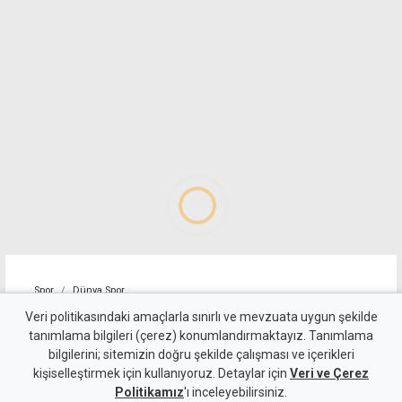
Spor
Dünya Spor
Tayland'da maç sırasında
Veri politikasındaki amaçlarla sınırlı ve mevzuata uygun şekilde
tanımlama bilgileri (çerez) konumlandırmaktayız. Tanımlama
sahaya yıldırım düştü, bir
bilgilerini; sitemizin doğru şekilde çalışması ve içerikleri
kişiselleştirmek için kullanıyoruz. Detaylar için
futbolcu yaşamını yitirdi
Veri ve Çerez
Politikamız
'ı inceleyebilirsiniz.