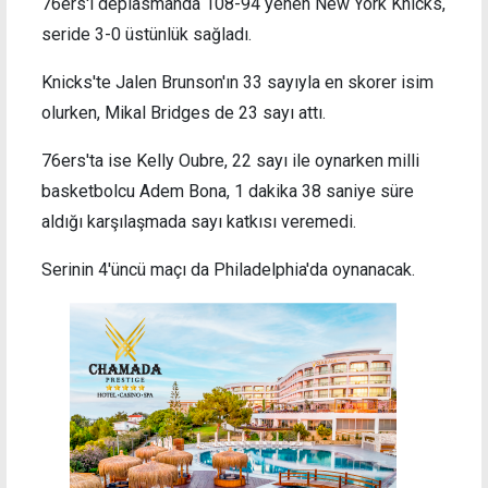
76ers'ı deplasmanda 108-94 yenen New York Knicks,
seride 3-0 üstünlük sağladı.
Knicks'te Jalen Brunson'ın 33 sayıyla en skorer isim
olurken, Mikal Bridges de 23 sayı attı.
76ers'ta ise Kelly Oubre, 22 sayı ile oynarken milli
basketbolcu Adem Bona, 1 dakika 38 saniye süre
aldığı karşılaşmada sayı katkısı veremedi.
Serinin 4'üncü maçı da Philadelphia'da oynanacak.