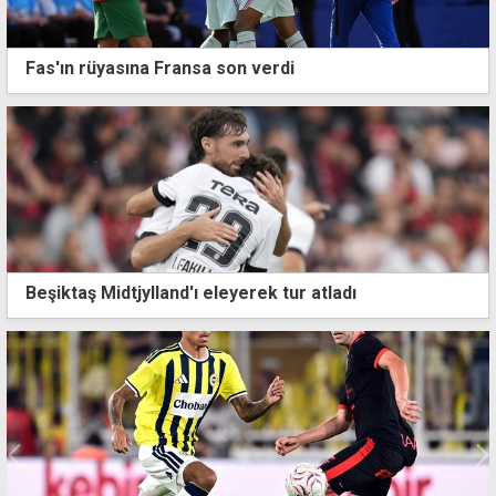
Fas'ın rüyasına Fransa son verdi
Beşiktaş Midtjylland'ı eleyerek tur atladı