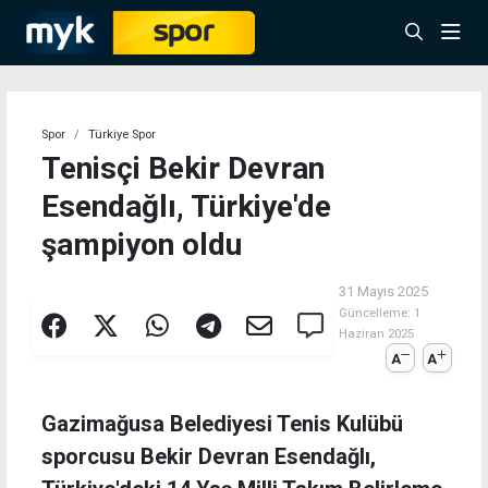
Spor
Türkiye Spor
Tenisçi Bekir Devran
Esendağlı, Türkiye'de
şampiyon oldu
31 Mayıs 2025
Güncelleme:
1
Haziran 2025
A
A
Gazimağusa Belediyesi Tenis Kulübü
sporcusu Bekir Devran Esendağlı,