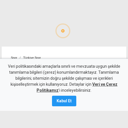
Spor
Türkiye Spor
Trabzonspor, Muhammed
Veri politikasındaki amaçlarla sınırlı ve mevzuata uygun şekilde
tanımlama bilgileri (çerez) konumlandırmaktayız. Tanımlama
Salah için imza töreni
bilgilerini; sitemizin doğru şekilde çalışması ve içerikleri
kişiselleştirmek için kullanıyoruz. Detaylar için
düzenledi
Veri ve Çerez
Politikamız
'ı inceleyebilirsiniz.
6 Ağustos 2026
Kabul Et
Güncelleme:
7 Ağustos
2026
A
A