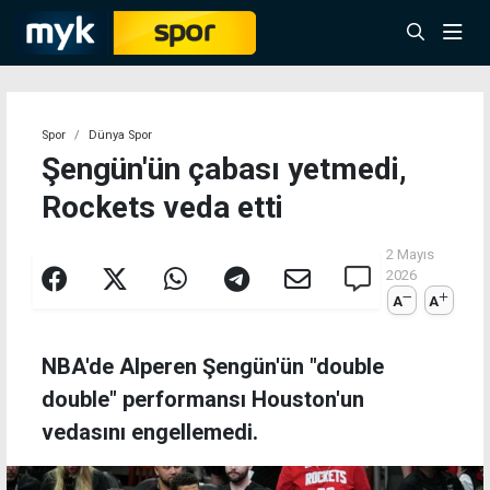
Spor
Dünya Spor
Şengün'ün çabası yetmedi,
Rockets veda etti
2 Mayıs
2026
A
A
NBA'de Alperen Şengün'ün "double
double" performansı Houston'un
vedasını engellemedi.