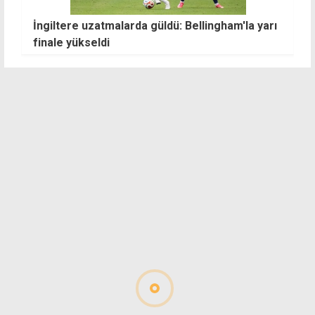
İngiltere uzatmalarda güldü: Bellingham'la yarı
B
finale yükseldi
be