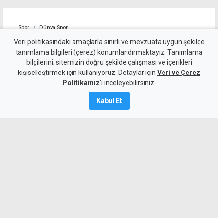
Spor
Dünya Spor
Tayland'da maç sırasında
Veri politikasındaki amaçlarla sınırlı ve mevzuata uygun şekilde
tanımlama bilgileri (çerez) konumlandırmaktayız. Tanımlama
sahaya yıldırım düştü, bir
bilgilerini; sitemizin doğru şekilde çalışması ve içerikleri
kişiselleştirmek için kullanıyoruz. Detaylar için
futbolcu yaşamını yitirdi
Veri ve Çerez
Politikamız
'ı inceleyebilirsiniz.
5 Ağustos 2026
Kabul Et
A
A
Tayland'da maç sırasında sahaya
yıldırım düşmesi sonucu bir futbolcu
yaşamını yitirdi.