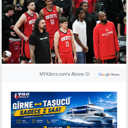
MYKibris.com'a Abone Ol