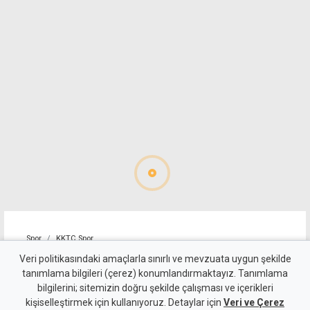
Spor
KKTC Spor
FC Barcelona altyapısı ilk
Veri politikasındaki amaçlarla sınırlı ve mevzuata uygun şekilde
tanımlama bilgileri (çerez) konumlandırmaktayız. Tanımlama
kez Lefkoşa'ya geliyor
bilgilerini; sitemizin doğru şekilde çalışması ve içerikleri
kişiselleştirmek için kullanıyoruz. Detaylar için
Veri ve Çerez