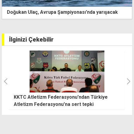
laç, Avrupa Şampiyonası'nda yarışacak
Üstel: Spo
yatırımdır
İlginizi Çekebilir
Türkiye serisinde Çelebi binicilerinden
K
gururlandıran başarı
r