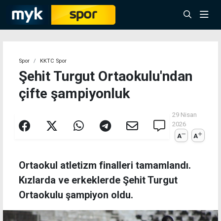
Spor
KKTC Spor
Şehit Turgut Ortaokulu'ndan
çifte şampiyonluk
29 Nisan
2026
A
A
Ortaokul atletizm finalleri tamamlandı.
Kızlarda ve erkeklerde Şehit Turgut
Ortaokulu şampiyon oldu.