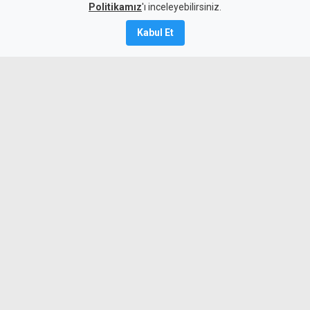
7 Ağustos 2026
Politikamız
'ı inceleyebilirsiniz.
A
A
Kabul Et
FC Barcelona'nın dünyaca ünlü altyapı
organizasyonu Barça Academy, Eylül
ayında Lefkoşa'da iki futbol kampı
düzenleyecek. Başarılı olan sporcular,
Barcelona'daki La Masia eğitim
programlarına dahil olma şansı
yakalayacak.