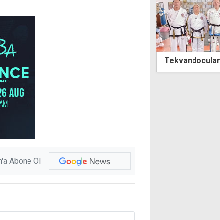
ndocular 1 Ağustos için tatamiye çıktı
Salah ile görüş
Trabzonspor iç
'a Abone Ol