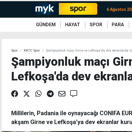
6 Ağustos 2
GÜNDEM
HAYAT
SPOR
PARA
KKTC
Magazin
KKTC
Ekonomi
Türkiye
Türkiye
Kripto
Sağlık
Güney
Avrupa
Döviz
Kadın
Dünya
Dünya
Borsa
Lezzetler
Çev
Spor
KKTC Spor
Şampiyonluk maçı Girne ve Lefkoşa'da dev ekranlarda i
Şampiyonluk maçı Gir
Lefkoşa'da dev ekranl
Millilerin, Padania ile oynayacağı CONIFA EUR
akşam Girne ve Lefkoşa’ya dev ekranlar kuru