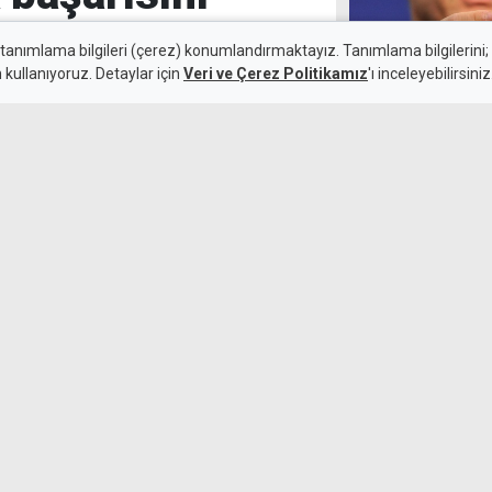
 tanımlama bilgileri (çerez) konumlandırmaktayız. Tanımlama bilgilerini; s
n kullanıyoruz. Detaylar için
Veri ve Çerez Politikamız
'ı inceleyebilirsiniz
Fenerbahçe tur
5 Ağustos 2026
Avusturyalı
iyonluğa ulaşan Boğaziçi Spor
aştı.
Beşiktaş'ta Sal
kaldırıldı