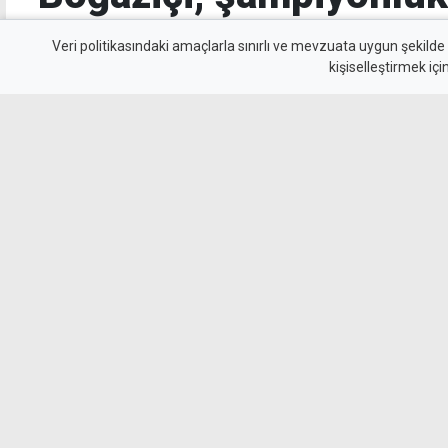
Sadıkoğlu ile paylaştı
Veri politikasındaki amaçlarla sınırlı ve mevzuata uygun şekilde
kişiselleştirmek içi
Boğaziçi Spor Kulübü, BTM 2'nci Lig'de şamp
Kulübü, bu başarısını İskele Belediyesi ile payl