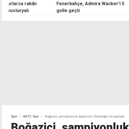
Fenerbahçe, Admira Wacker'i 5
Fenerbahçe, Şam
golle geçti
Ligi'nde avantaj a
Spor
KKTC Spor
Boğaziçi, şampiyonluk başarısını Sadıkoğlu ile paylaştı
Boğaziçi, şampiyonluk