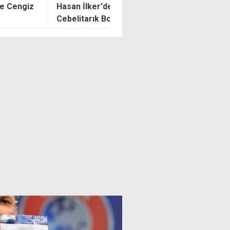
 İlker'den tarihi başarı:
U12 Milli Takımı Trabzon'da
itarık Boğazı'nı geçen ilk
galibiyetlerle başladı
slı sporcu