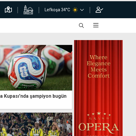
Lefkoşa 34°C
ya Kupası'nda şampiyon bugün