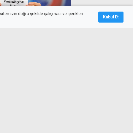
itemizin doğru şekilde çalışması ve içerikleri
Kabul Et
.
larsa rakibi İskoç ya da
ah transferi "şimdilik" rafa