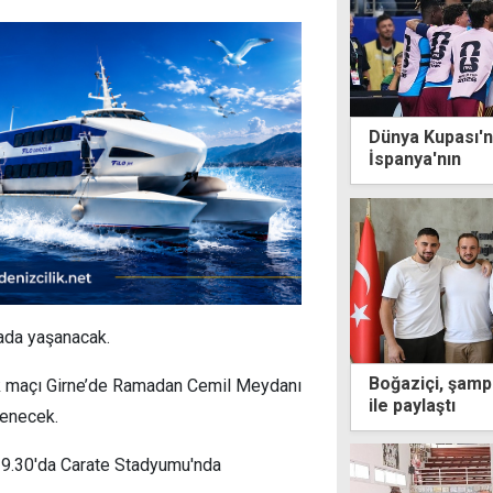
Dünya Kupası'nd
İspanya'nın
ada yaşanacak.
Boğaziçi, şamp
k maçı Girne’de Ramadan Cemil Meydanı
ile paylaştı
lenecek.
 19.30'da Carate Stadyumu'nda