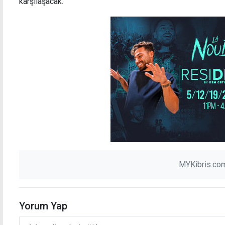
karşılaşacak.
Filenin Sultanları Milletler Ligi yarı finalinde:
Tekva
Rakibi Çin
MYKibris.com
Yorum Yap