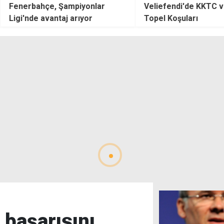
piyonlar
Veliefendi'de KKTC ve Cengiz
Hasan
rıyor
Topel Koşuları
Cebel
Kıbrı
 başarısını