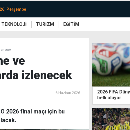
026, Perşembe
TEKNOLOJİ
TURİZM
EĞİTİM
re
Yaşam
Sanat
Etkinlik
zlenecek
ne ve
arda izlenecek
2026 FIFA Dün
6 Haziran 2026
belli oluyor
O 2026 final maçı için bu
lacak.