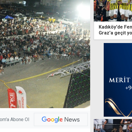
Kadıköy'de Fen
Graz'a geçit y
com'a Abone Ol