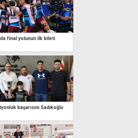
a final yolunun ilk bileti
iyonluk başarısını Sadıkoğlu