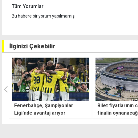
Tüm Yorumlar
Bu habere bir yorum yapılmamış.
İlginizi Çekebilir
Bilet fiyatlarının cep yaktığı
2026 FIFA Dünya 
finalin oynanacağı statta yoğun
şampiyon bugün be
güvenlik önlemi: Trump da
izleyecek