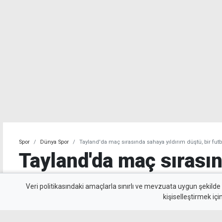
Spor
Dünya Spor
Tayland'da maç sırasında sahaya yıldırım düştü, bir futb
Tayland'da maç sırası
yıldırım düştü, bir fut
Veri politikasındaki amaçlarla sınırlı ve mevzuata uygun şekilde
kişiselleştirmek içi
yitirdi