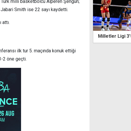
 Türk milli basketbolcu Alperen Şengün;
 Jabari Smith ise 22 sayı kaydetti.
attı.
ler Ligi 3'üncüsü İtalya
Juventus, Türk 
transfer etti
eransı ilk tur 5. maçında konuk ettiği
3-2 öne geçti.