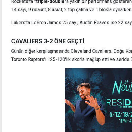
Rockets'ta
"triple-double"
a yakın bir performans gösteren
14 sayı, 9 ribaunt, 8 asist, 2 top çalma ve 1 blokla oynarken
Lakers'ta LeBron James 25 sayı, Austin Reaves ise 22 sayı 
Beşiktaş, Avrupa Ligi'nde tek golle tur
Millet
CAVALIERS 3-2 ÖNE GEÇTİ
avantajını kaptı
Günün diğer karşılaşmasında Cleveland Cavaliers, Doğu Konf
Toronto Raptors'ı 125-120'lik skorla mağlup etti ve seride 