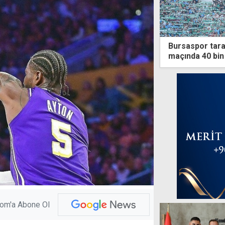
Bursaspor taraf
maçında 40 bi
com'a Abone Ol