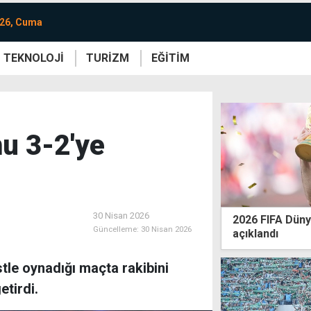
026, Cuma
TEKNOLOJİ
TURİZM
EĞİTİM
re
Yaşam
Sanat
Etkinlik
u 3-2'ye
30 Nisan 2026
2026 FIFA Dünya
Güncelleme:
30 Nisan 2026
açıklandı
stle oynadığı maçta rakibini
tirdi.