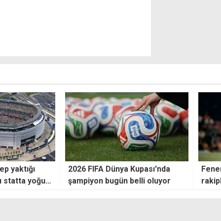
Kupası'nda
Fenerbahçe'nin muhtemel
İngil
lli oluyor
rakipleri kapıştı
üçün