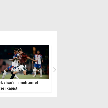
tere, ilk kez dünya
2026 FIFA Dünya Kupası
cüsü: 10 gollü mücadele
finalindeki "ilkler"