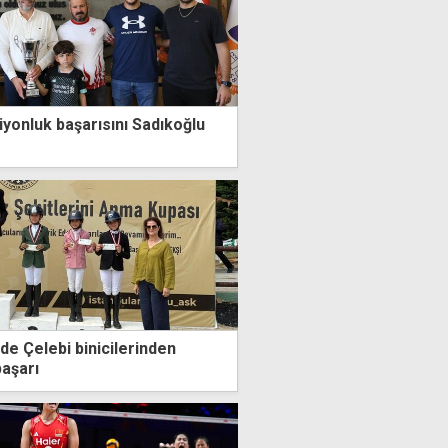
iyonluk başarısını Sadıkoğlu
de Çelebi binicilerinden
başarı