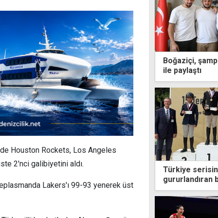
Boğaziçi, şamp
ile paylaştı
inde Houston Rockets, Los Angeles
te 2'nci galibiyetini aldı.
Türkiye serisin
gururlandıran 
 deplasmanda Lakers'ı 99-93 yenerek üst