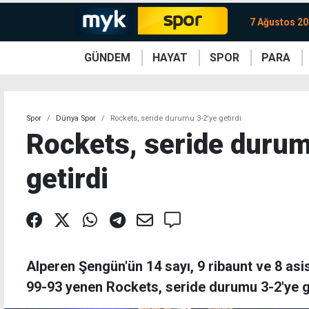
7 Ağustos 2
GÜNDEM
HAYAT
SPOR
PARA
KKTC
Magazin
KKTC
Ekonomi
Türkiye
Türkiye
Kripto
Sağlık
Güney
Avrupa
Döviz
Kadın
Dünya
Dünya
Borsa
Lezzetler
Çev
Spor
Dünya Spor
Rockets, seride durumu 3-2'ye getirdi
Rockets, seride durum
getirdi
Alperen Şengün'ün 14 sayı, 9 ribaunt ve 8 asi
99-93 yenen Rockets, seride durumu 3-2'ye ge