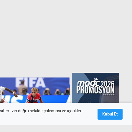
itemizin doğru şekilde çalışması ve içerikleri
Kabul Et
.
alarda güldü: Bellingham'la