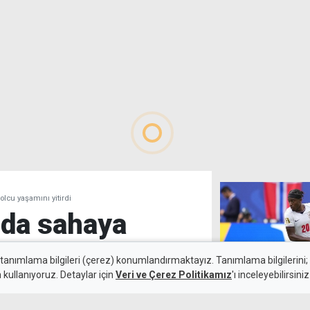
olcu yaşamını yitirdi
nda sahaya
bolcu yaşamını
 tanımlama bilgileri (çerez) konumlandırmaktayız. Tanımlama bilgilerini; s
n kullanıyoruz. Detaylar için
Veri ve Çerez Politikamız
'ı inceleyebilirsiniz
İngiltere uzatm