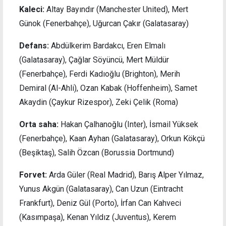
Kaleci:
Altay Bayındır (Manchester United), Mert
Günok (Fenerbahçe), Uğurcan Çakır (Galatasaray)
Defans:
Abdülkerim Bardakcı, Eren Elmalı
(Galatasaray), Çağlar Söyüncü, Mert Müldür
(Fenerbahçe), Ferdi Kadıoğlu (Brighton), Merih
Demiral (Al-Ahli), Ozan Kabak (Hoffenheim), Samet
Akaydin (Çaykur Rizespor), Zeki Çelik (Roma)
Orta saha:
Hakan Çalhanoğlu (Inter), İsmail Yüksek
(Fenerbahçe), Kaan Ayhan (Galatasaray), Orkun Kökçü
(Beşiktaş), Salih Özcan (Borussia Dortmund)
Forvet:
Arda Güler (Real Madrid), Barış Alper Yılmaz,
Yunus Akgün (Galatasaray), Can Uzun (Eintracht
Frankfurt), Deniz Gül (Porto), İrfan Can Kahveci
(Kasımpaşa), Kenan Yıldız (Juventus), Kerem