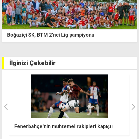
Beşiktaş, Avrupa'da perdeyi açıyor
İlginizi Çekebilir
ek
Fenerbahçe'nin muhtemel rakipleri kapıştı
F