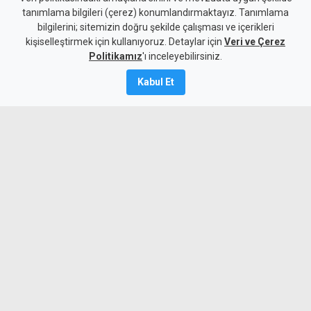
tanımlama bilgileri (çerez) konumlandırmaktayız. Tanımlama
fırtınası: Sturm Graz'a geçit
bilgilerini; sitemizin doğru şekilde çalışması ve içerikleri
kişiselleştirmek için kullanıyoruz. Detaylar için
yok
Veri ve Çerez
Politikamız
'ı inceleyebilirsiniz.
5 Ağustos 2026
Kabul Et
Güncelleme:
6 Ağustos
2026
A
A
Fenerbahçe, UEFA Şampiyonlar Ligi 3.
eleme turu ilk maçında Sturm Graz'ı 2-0
mağlup ederek rövanş öncesi önemli
avantaj yakaladı. Sarı-lacivertlilere
galibiyeti Anderson Talisca ve Mason
Greenwood'un golleri getirdi.