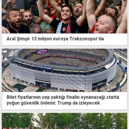
Aral Şimşir 13 milyon euroya Trabzonspor'da
Bilet fiyatlarının cep yaktığı finalin oynanacağı statta
yoğun güvenlik önlemi: Trump da izleyecek