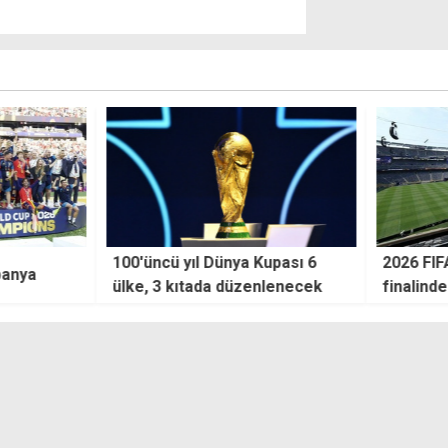
a Kupası 6
2026 FIFA Dünya Kupası
Beşik
üzenlenecek
finalindeki "ilkler"
tur a