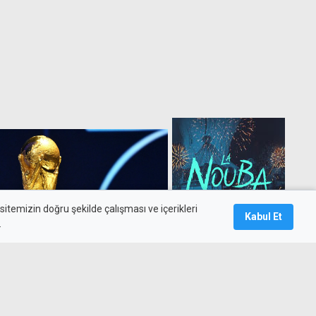
itemizin doğru şekilde çalışması ve içerikleri
Kabul Et
.
nya Kupası 6 ülke, 3 kıtada