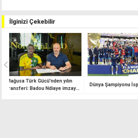
İlginizi Çekebilir
100'üncü yıl Düny
Dünya Şampiyonu İspanya
ı
ülke, 3 kıtada d