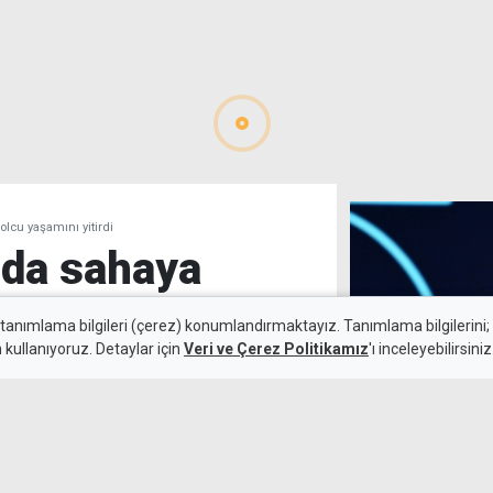
olcu yaşamını yitirdi
nda sahaya
bolcu yaşamını
 tanımlama bilgileri (çerez) konumlandırmaktayız. Tanımlama bilgilerini; s
n kullanıyoruz. Detaylar için
Veri ve Çerez Politikamız
'ı inceleyebilirsiniz
100'üncü yıl Dü
düzenlenecek
5 Ağustos 2026