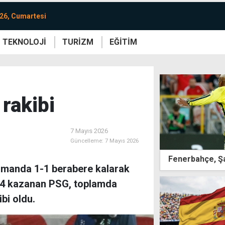
26, Cumartesi
TEKNOLOJİ
TURİZM
EĞİTİM
re
Yaşam
Sanat
Etkinlik
 rakibi
7 Mayıs 2026
Güncelleme:
7 Mayıs 2026
Fenerbahçe, Şa
asmanda 1-1 berabere kalarak
 5-4 kazanan PSG, toplamda
bi oldu.