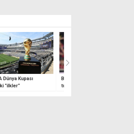
taş Midtjylland'ı eleyerek
Mukavemet Yol Koşusu'nun
tladı
başlama saati değişti