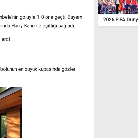
bele’nin golüyle 1-0 öne geçti. Bayern
FIFA Dünya Kupası'nda ilkler yaşandı
Filenin Sultanla
nda Harry Kane ile eşitliği sağladı.
Rakibi Çin
erdi.
utbolunun en büyük kupasında gözler