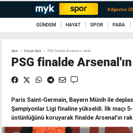
8 Ağustos 20
GÜNDEM
HAYAT
SPOR
PARA
KKTC
Magazin
KKTC
Ekonomi
Türkiye
Türkiye
Kripto
Sağlık
Güney
Avrupa
Döviz
Kadın
Dünya
Dünya
Borsa
Lezzetler
Çev
Spor
Dünya Spor
PSG finalde Arsenal'ın rakibi
PSG finalde Arsenal'ın
Paris Saint-Germain, Bayern Münih ile depl
Şampiyonlar Ligi finaline yükseldi. İlk maçı
üstünlüğünü koruyarak finalde Arsenal’ın raki