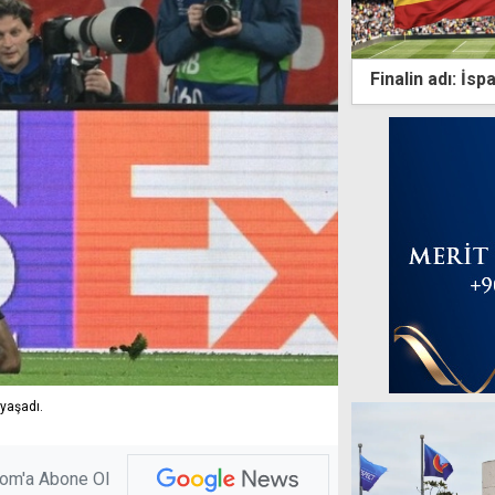
Finalin adı: İsp
yaşadı.
com'a Abone Ol