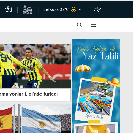
Lefkoşa 37°C
mpiyonlar Ligi'nde turladı