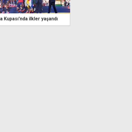
rı Milletler Ligi yarı finalinde:
Başakşehir turu rövanşa