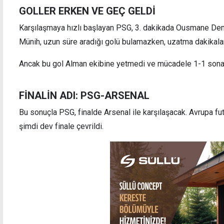
GOLLER ERKEN VE GEÇ GELDİ
Karşılaşmaya hızlı başlayan PSG, 3. dakikada Ousmane Dem
İspanya Belçika'yı son dakikalarda yıktı, yarı
2026 
Münih, uzun süre aradığı golü bulamazken, uzatma dakikaları
final biletini aldı
Ancak bu gol Alman ekibine yetmedi ve mücadele 1-1 sona 
FİNALİN ADI: PSG-ARSENAL
Bu sonuçla PSG, finalde Arsenal ile karşılaşacak. Avrupa f
şimdi dev finale çevrildi.