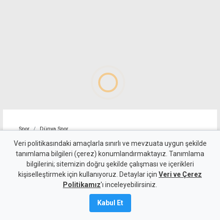
Spor
Dünya Spor
Tayland'da maç sırasında
Veri politikasındaki amaçlarla sınırlı ve mevzuata uygun şekilde
tanımlama bilgileri (çerez) konumlandırmaktayız. Tanımlama
sahaya yıldırım düştü, bir
bilgilerini; sitemizin doğru şekilde çalışması ve içerikleri
kişiselleştirmek için kullanıyoruz. Detaylar için
futbolcu yaşamını yitirdi
Veri ve Çerez
Politikamız
'ı inceleyebilirsiniz.
5 Ağustos 2026
Kabul Et
A
A