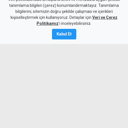
tanımlama bilgileri (çerez) konumlandırmaktayız. Tanımlama
birden transfer etti
bilgilerini; sitemizin doğru şekilde çalışması ve içerikleri
kişiselleştirmek için kullanıyoruz. Detaylar için
Veri ve Çerez
4 Ağustos 2026
Politikamız
'ı inceleyebilirsiniz.
A
A
Kabul Et
Fulham, Real Madrid'den Garcia ve
Palacios'u kadrosuna kattı.