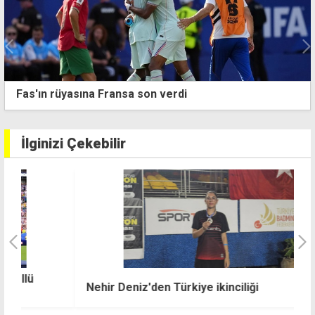
Larnaka'da İsrailli taraftar tekme tokat dövüldü
İlginizi Çekebilir
1
Nehir Deniz'den Türkiye ikinciliği
d