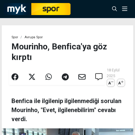
Spor
Avrupa Spor
Mourinho, Benfica'ya göz
kırptı
18 Eylül
2025
A
A
Benfica ile ilgilenip ilgilenmediği sorulan
Mourinho, "Evet, ilgilenebilirim" cevabı
verdi.