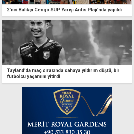
2'nci Balıkçı Cengo SUP Yarışı Antis Plajı'nda yapıldı
Tayland'da maç sırasında sahaya yıldırım düştü, bir
futbolcu yaşamını yitirdi