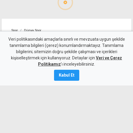
Spor
Dünya Spor
Tayland'da maç sırasında
Veri politikasındaki amaçlarla sınırlı ve mevzuata uygun şekilde
tanımlama bilgileri (çerez) konumlandırmaktayız. Tanımlama
sahaya yıldırım düştü, bir
bilgilerini; sitemizin doğru şekilde çalışması ve içerikleri
kişiselleştirmek için kullanıyoruz. Detaylar için
futbolcu yaşamını yitirdi
Veri ve Çerez
Politikamız
'ı inceleyebilirsiniz.
5 Ağustos 2026
Kabul Et
A
A
Tayland'da maç sırasında sahaya
yıldırım düşmesi sonucu bir futbolcu
yaşamını yitirdi.