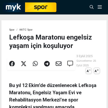
Spor
KKTC Spor
Lefkoşa Maratonu engelsiz
yaşam için koşuluyor
3 Eylül 2025
Güncelleme:
25
Eylül 2025
A
A
Bu yıl 12 Ekim’de düzenlenecek Lefkoşa
Maratonu, Engelsiz Yaşam Evi ve
Rehabilitasyon Merkezi’ne spor
kompleksi yapılması amacıyla