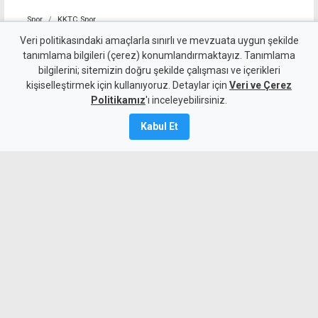
Spor
KKTC Spor
Mağusa Türk Gücü'nden yılın
Veri politikasındaki amaçlarla sınırlı ve mevzuata uygun şekilde
tanımlama bilgileri (çerez) konumlandırmaktayız. Tanımlama
transferi: Badou Ndiaye
bilgilerini; sitemizin doğru şekilde çalışması ve içerikleri
kişiselleştirmek için kullanıyoruz. Detaylar için
imzayı attı
Veri ve Çerez
Politikamız
'ı inceleyebilirsiniz.
6 Ağustos 2026
Kabul Et
Güncelleme:
6 Ağustos
2026
A
A
Mağusa Türk Gücü, kariyerinde
Galatasaray, Trabzonspor ve Stoke City
gibi kulüplerde forma giyen Senegalli
orta saha Badou Ndiaye ile resmi
sözleşme imzaladı.