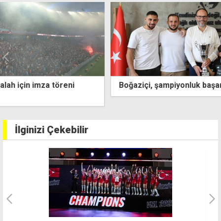
Boğaziçi, şampiyonluk başarısını Sadıkoğlu ile paylaştı
İlginizi Çekebilir