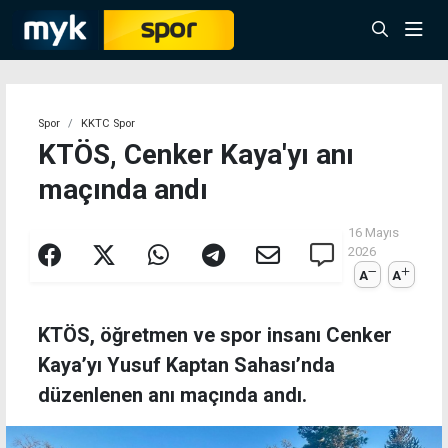
Spor
KKTC Spor
KTÖS, Cenker Kaya'yı anı
maçında andı
16 Mayıs
2026
A
A
KTÖS, öğretmen ve spor insanı Cenker
Kaya’yı Yusuf Kaptan Sahası’nda
düzenlenen anı maçında andı.