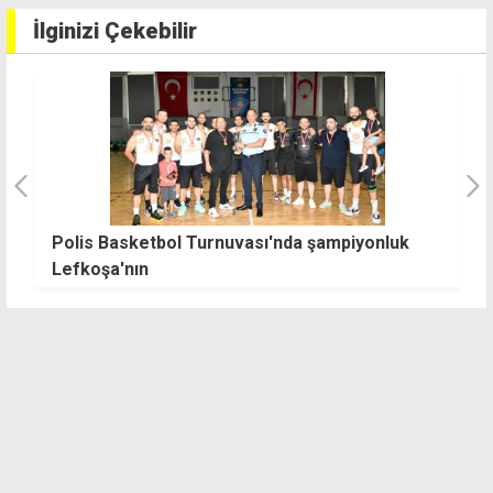
İlginizi Çekebilir
r
Polis Basketbol Turnuvası'nda şampiyonluk
F
Lefkoşa'nın