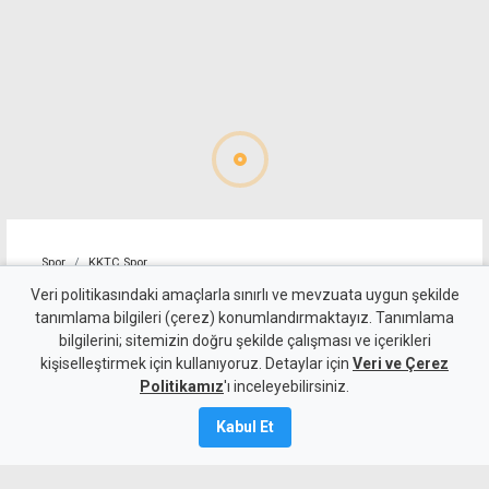
Spor
KKTC Spor
FC Barcelona altyapısı ilk
Veri politikasındaki amaçlarla sınırlı ve mevzuata uygun şekilde
tanımlama bilgileri (çerez) konumlandırmaktayız. Tanımlama
kez Lefkoşa'ya geliyor
bilgilerini; sitemizin doğru şekilde çalışması ve içerikleri
kişiselleştirmek için kullanıyoruz. Detaylar için
Veri ve Çerez
7 Ağustos 2026
Politikamız
'ı inceleyebilirsiniz.
A
A
Kabul Et
FC Barcelona'nın dünyaca ünlü altyapı