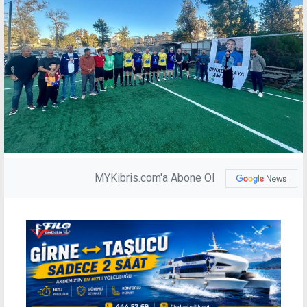
MYKibris.com'a Abone Ol