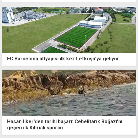
FC Barcelona altyapısı ilk kez Lefkoşa'ya geliyor
Hasan İlker'den tarihi başarı: Cebelitarık Boğazı'nı
geçen ilk Kıbrıslı sporcu