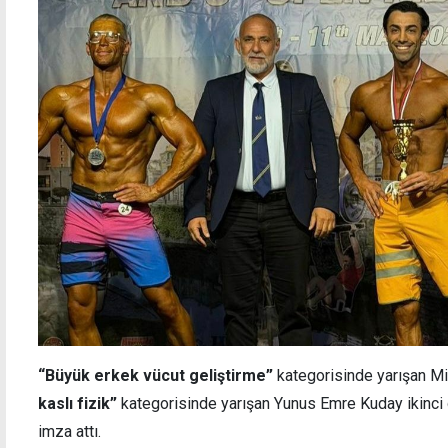
Finalin adı: İspanya - Arjantin
Hasan 
Boğazı
“Büyük erkek vücut geliştirme”
kategorisinde yarışan Mi
kaslı fizik”
kategorisinde yarışan Yunus Emre Kuday ikinci 
imza attı.