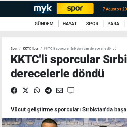
7 Ağustos 2
GÜNDEM
HAYAT
SPOR
PARA
KKTC
Magazin
KKTC
Ekonomi
Türkiye
Türkiye
Kripto
Sağlık
Güney
Avrupa
Döviz
Kadın
Dünya
Dünya
Borsa
Lezzetler
Çev
Spor
KKTC Spor
KKTC'li sporcular Sırbistan'dan derecelerle döndü
KKTC'li sporcular Sırb
derecelerle döndü
Vücut geliştirme sporcuları Sırbistan’da başarı