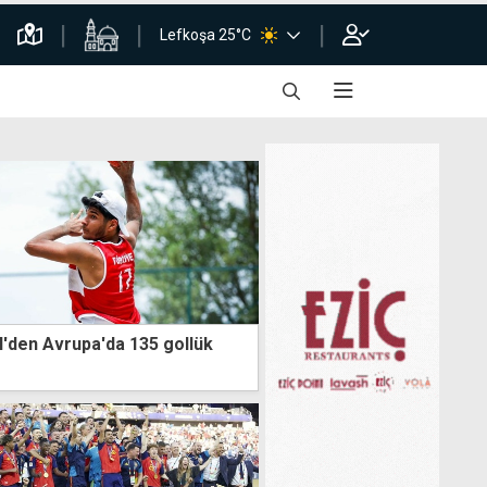
Lefkoşa 25°C
'den Avrupa'da 135 gollük