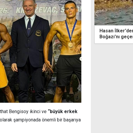
İlker'den tarihi başarı: Cebelitarık
Girne Polis Mü
'nı geçen ilk Kıbrıslı sporcu
şampiyon oldu
that Bengisoy ikinci ve
“büyük erkek
olarak şampiyonada önemli bir başarıya