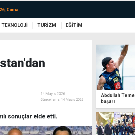
026, Cuma
TEKNOLOJİ
TURİZM
EĞİTİM
re
Yaşam
Sanat
Etkinlik
istan'dan
14 Mayıs 2026
Abdullah Temel
Güncelleme:
14 Mayıs 2026
başarı
lı sonuçlar elde etti.