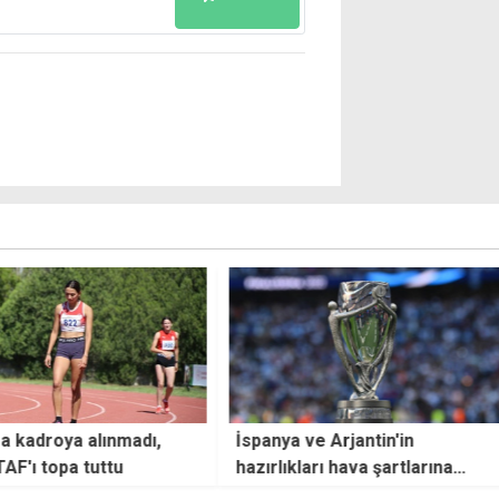
 alınmadı,
İspanya ve Arjantin'in
KTSY
 tuttu
hazırlıkları hava şartlarına
faali
takıldı
onayl