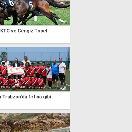
KKTC ve Cengiz Topel
ı Trabzon'da fırtına gibi