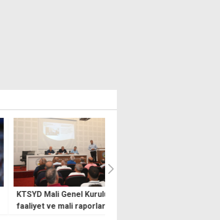
D Mali Genel Kurulu'nda
Türk takımlarının Avrupa
yet ve mali raporlar
kupalarındaki muhtemel
andı
rakipleri belli oldu