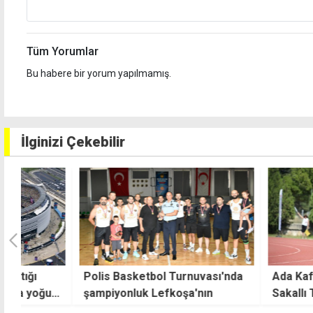
Tüm Yorumlar
Bu habere bir yorum yapılmamış.
İlginizi Çekebilir
Polis Basketbol Turnuvası'nda
Ada Kafa kadroya
un
şampiyonluk Lefkoşa'nın
Sakallı TAF'ı topa