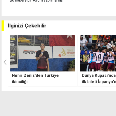
Bu habere bir yorum yapılmamış.
İlginizi Çekebilir
Dünya Kupası'nda final yolunun
U13 Ligi'nde finali
ilk bileti İspanya'nın
oldu