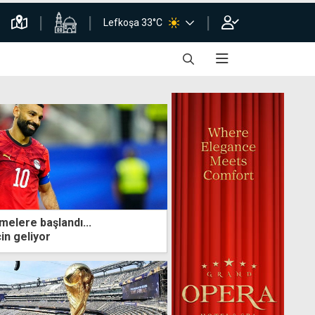
Lefkoşa 33°C
melere başlandı...
in geliyor