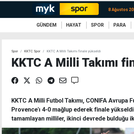
8 Ağustos 20
GÜNDEM
HAYAT
SPOR
PARA
KKTC
Magazin
KKTC
Ekonomi
Türkiye
Türkiye
Kripto
Sağlık
Güney
Avrupa
Döviz
Kadın
Dünya
Dünya
Borsa
Lezzetler
Çev
Spor
KKTC Spor
KKTC A Milli Takımı finale yükseldi
KKTC A Milli Takımı fi
KKTC A Milli Futbol Takımı, CONIFA Avrupa 
Provence'ı 4-0 mağlup ederek finale yükseldi.
tamamlayan milliler, ikinci devrede bulduğu iki 