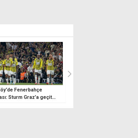
en yeni sezon için radikal
Abdullah Temel'den Avrupa'
lar
135 gollük başarı