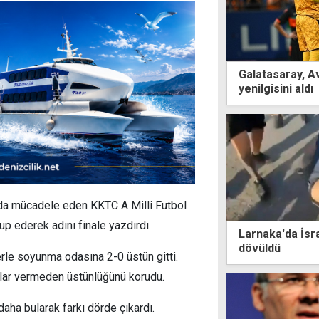
Galatasaray, A
yenilgisini aldı
da mücadele eden KKTC A Milli Futbol
up ederek adını finale yazdırdı.
Larnaka'da İsra
dövüldü
lerle soyunma odasına 2-0 üstün gitti.
tlar vermeden üstünlüğünü korudu.
 daha bularak farkı dörde çıkardı.