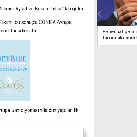
 Mahmut Aykut ve Kenan Oshan’dan geldi.
 Takımı, bu sonuçla CONIFA Avrupa
mli bir adım attı.
Fenerbahçe'nin Şampiyonlar Ligi play-off
2'nci Bal
turundaki muhtemel rakibi belli oldu
yapıldı
vrupa Şampiyonası’nda dün yapılan ilk