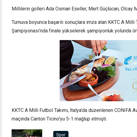
Millilerin golleri Ada Osman Eseller, Mert Güçlücan, Olcay
Turnuva boyunca başarılı sonuçlara imza atan KKTC A Milli
Şampiyonası’nda finale yükselerek şampiyonluk yolunda öne
Boğaziçi SK, BTM 2'nci Lig şampiyonu
KKTC A Milli Futbol Takımı, İtalya’da düzenlenen CONIFA A
maçında Canton Ticino’yu 5-1 mağlup etmişti.
Spor