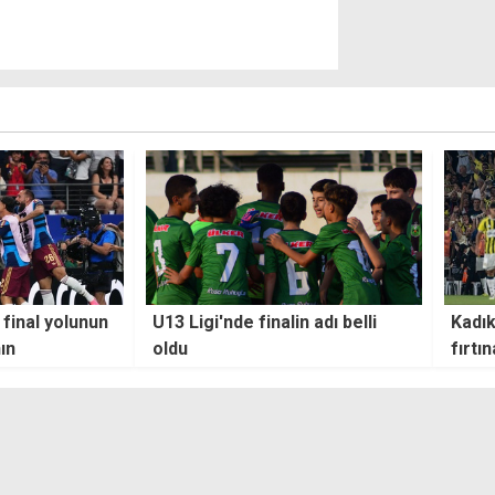
n adı belli
Kadıköy'de Fenerbahçe
TFF'd
fırtınası: Sturm Graz'a geçit
karar
yok