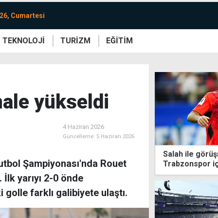
26, Cumartesi
TEKNOLOJİ
TURİZM
EĞİTİM
re
Yaşam
Sanat
Etkinlik
nale yükseldi
4 Haziran 2026
Güncelleme:
5 Haziran 2026
Salah ile görüş
Futbol Şampiyonası'nda Rouet
Trabzonspor iç
 İlk yarıyı 2-0 önde
golle farklı galibiyete ulaştı.