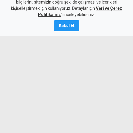
birden transfer etti
bilgilerini; sitemizin doğru şekilde çalışması ve içerikleri
kişiselleştirmek için kullanıyoruz. Detaylar için
Veri ve Çerez
4 Ağustos 2026
Politikamız
'ı inceleyebilirsiniz.
A
A
Kabul Et
Fulham, Real Madrid'den Garcia ve
Palacios'u kadrosuna kattı.
Fulham / Facebook