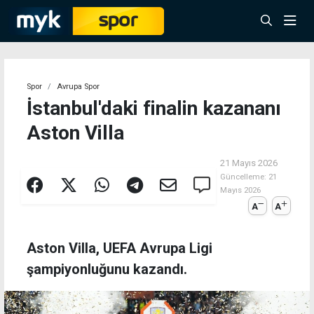
Spor
Avrupa Spor
İstanbul'daki finalin kazananı
Aston Villa
21 Mayıs 2026
Güncelleme:
21
Mayıs 2026
A
A
Aston Villa, UEFA Avrupa Ligi
şampiyonluğunu kazandı.