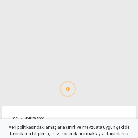
Spor
Avrupa Spor
Fulham iki Real oyuncusunu
Veri politikasındaki amaçlarla sınırlı ve mevzuata uygun şekilde
tanımlama bilgileri (çerez) konumlandırmaktayız. Tanımlama